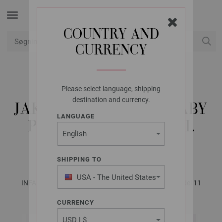
COUNTRY AND
CURRENCY
Min konto
Please select language, shipping
LANA GROSSA
destination and currency.
JAKKE COOL WOOL BABY
LANGUAGE
PRINT PUNTO & COOL
WOOL BABY
SHIPPING TO
USA - The United States
INFANTI No. 18 - Magasin (DE) + Opskrifter (DK) | Model 11
of America
CURRENCY