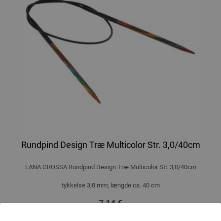
Rundpind Design Træ Multicolor Str. 3,0/40cm
LANA GROSSA Rundpind Design Træ Multicolor Str. 3,0/40cm
tykkelse 3,0 mm; længde ca. 40 cm
7,14 €
53,93 dkr
eks. moms, med tillæg af
forsendelsesomkostninger