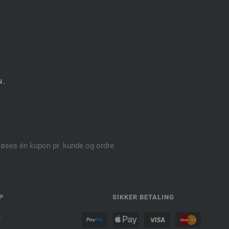
N.
dløses én kupon pr. kunde og ordre.
P
SIKKER BETALING
r