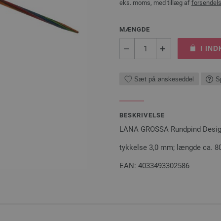
eks. moms, med tillæg af
forsendel
MÆNGDE
I IN
Sæt på ønskeseddel
S
BESKRIVELSE
LANA GROSSA Rundpind Design 
tykkelse 3,0 mm; længde ca. 
EAN: 4033493302586