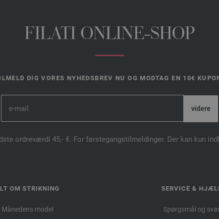
FILATI ONLINE-SHOP
ILMELD DIG VORES NYHEDSBREV NU OG MODTAG EN 10€ KUPO
dste ordreværdi 45,- €. For førstegangstilmeldinger. Der kan kun in
LT OM STRIKNING
SERVICE & HJÆL
Månedens model
Spørgsmål og sva