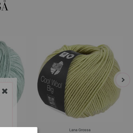
SÅ
next
Y
Lana Grossa