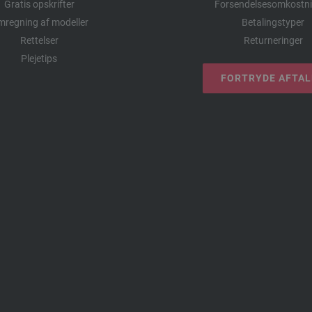
Gratis opskrifter
Forsendelsesomkostni
regning af modeller
Betalingstyper
Rettelser
Returneringer
Plejetips
FORTRYDE AFTA