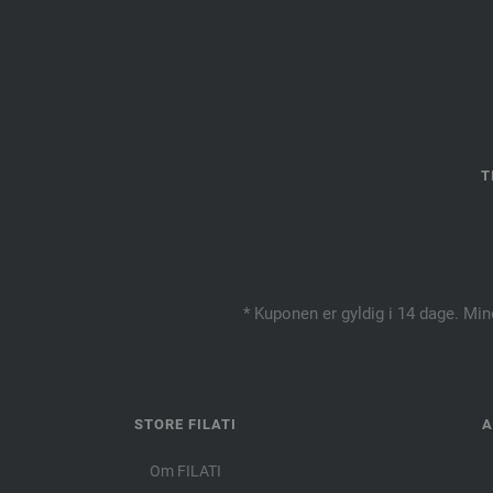
T
* Kuponen er gyldig i 14 dage. Min
STORE FILATI
A
Om FILATI