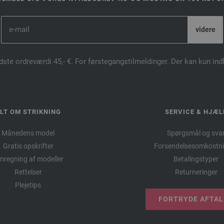
dste ordreværdi 45,- €. For førstegangstilmeldinger. Der kan kun in
LT OM STRIKNING
SERVICE & HJÆL
Månedens model
Spørgsmål og sva
Gratis opskrifter
Forsendelsesomkostni
regning af modeller
Betalingstyper
Rettelser
Returneringer
Plejetips
FORTRYDE AFTA