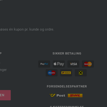
dløses én kupon pr. kunde og ordre.
P
SIKKER BETALING
r
nger
FORSENDELSESPARTNER
LEN