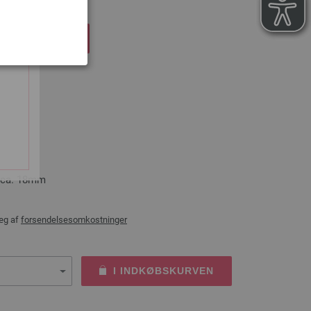
DKØBSKURVEN
8mm
e ca. 18mm
æg af
forsendelsesomkostninger
I INDKØBSKURVEN