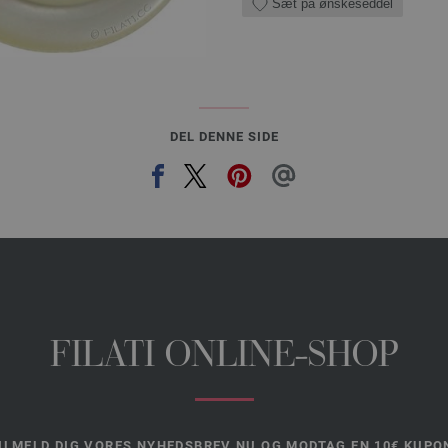
Sæt på ønskeseddel
DEL DENNE SIDE
FILATI ONLINE-SHOP
ILMELD DIG VORES NYHEDSBREV NU OG MODTAG EN 10€ KUPO