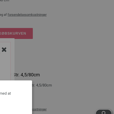
æg af
forsendelsesomkostninger
DKØBSKURVEN
Y
icolor Str. 4,5/80cm
Træ Multicolor Str. 4,5/80cm
 med at
0 cm
æg af
forsendelsesomkostninger