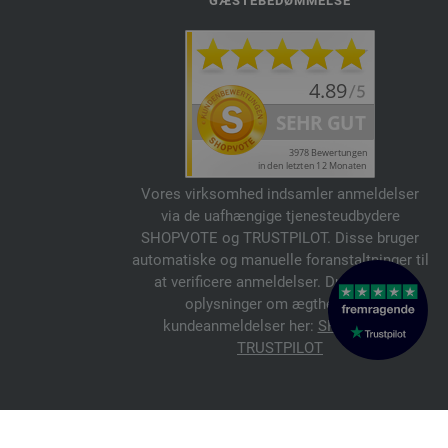
GÆSTEBEDØMMELSE
Vores virksomhed indsamler anmeldelser
via de uafhængige tjenesteudbydere
SHOPVOTE og TRUSTPILOT. Disse bruger
automatiske og manuelle foranstaltninger til
at verificere anmeldelser. Du kan finde
oplysninger om ægtheden af
kundeanmeldelser her:
SHOPVOTE
,
TRUSTPILOT