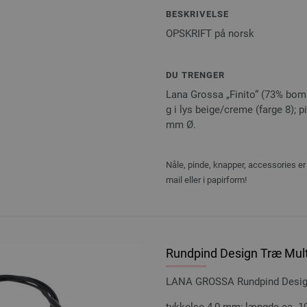
BESKRIVELSE
OPSKRIFT på norsk
DU TRENGER
Lana Grossa „Finito“ (73% bomu
g i lys beige/creme (farge 8); p
mm Ø.
Nåle, pinde, knapper, accessories er 
mail eller i papirform!
Rundpind Design Træ Mult
LANA GROSSA Rundpind Design 
tykkelse 4,0 mm; længde ca. 