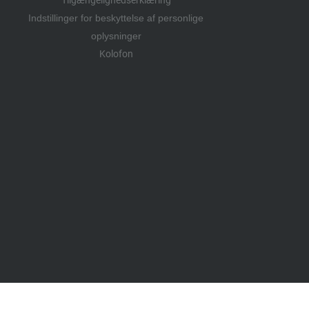
Indstillinger for beskyttelse af personlige
oplysninger
Kolofon