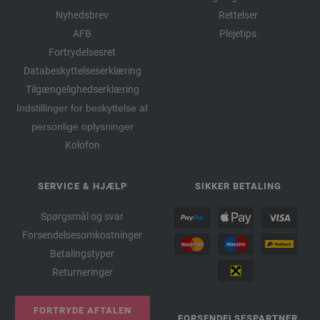
Nyhedsbrev
Rettelser
AFB
Plejetips
Fortrydelsesret
Databeskyttelseserklæring
Tilgængelighedserklæring
Indstillinger for beskyttelse af
personlige oplysninger
Kolofon
SERVICE & HJÆLP
SIKKER BETALING
Spørgsmål og svar
Forsendelsesomkostninger
Betalingstyper
Returneringer
FORTRYDE AFTALEN
FORSENDELSESPARTNER