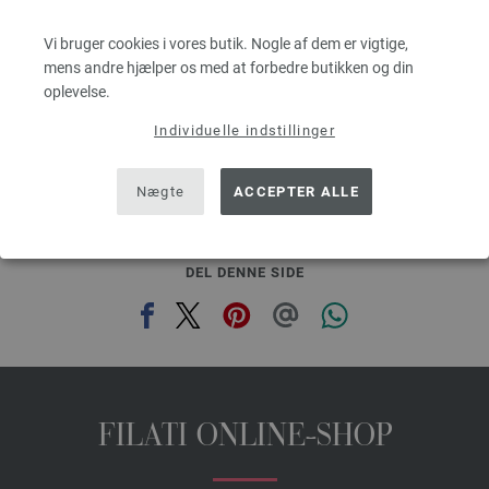
Løbelængde: ca. 160 m / 50 g
Pinde-/nåletykkelse: 3 - 3,5
Vi bruger cookies i vores butik. Nogle af dem er vigtige,
43,70 dkr
mens andre hjælper os med at forbedre butikken og din
g
eks. moms, med tillæg af forsendelsesomkostninger, Basispris:
874,00 dkr
/ kg
oplevelse.
Individuelle indstillinger
prev
next
Nægte
ACCEPTER ALLE
DEL DENNE SIDE
FILATI ONLINE-SHOP