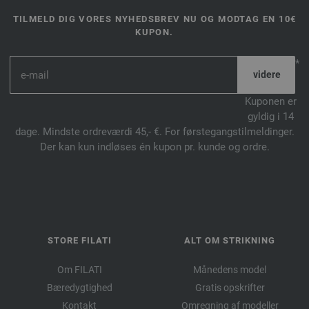
TILMELD DIG VORES NYHEDSBREV NU OG MODTAG EN 10€
KUPON.
*
Kuponen er
gyldig i 14
dage. Mindste ordreværdi 45,- €. For førstegangstilmeldinger.
Der kan kun indløses én kupon pr. kunde og ordre.
STORE FILATI
ALT OM STRIKNING
Om FILATI
Månedens model
Bæredygtighed
Gratis opskrifter
Kontakt
Omregning af modeller