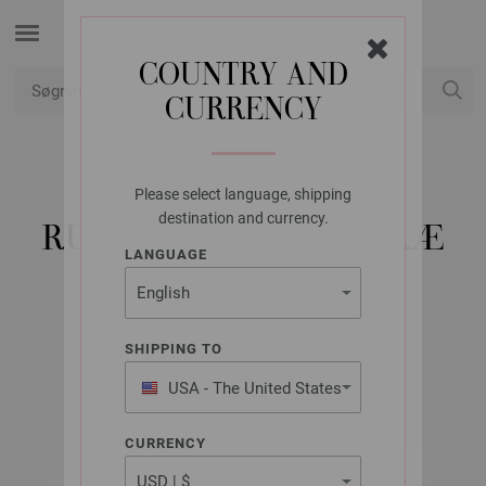
COUNTRY AND
CURRENCY
Min konto
Please select language, shipping
LANA GROSSA
destination and currency.
RUNDPIND DESIGN TRÆ
LANGUAGE
MULTICOLOR STR.
4,0/100CM
SHIPPING TO
USA - The United States
of America
CURRENCY