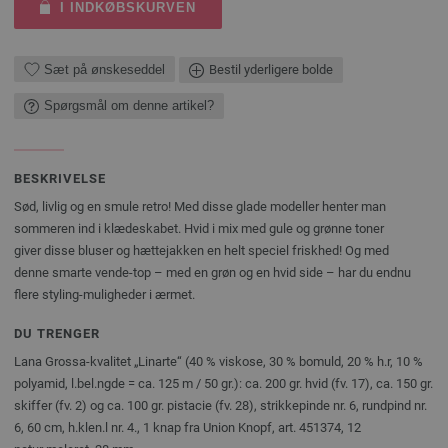
I INDKØBSKURVEN
Sæt på ønskeseddel
Bestil yderligere bolde
Spørgsmål om denne artikel?
BESKRIVELSE
Sød, livlig og en smule retro! Med disse glade modeller henter man
sommeren ind i klædeskabet. Hvid i mix med gule og grønne toner
giver disse bluser og hættejakken en helt speciel friskhed! Og med
denne smarte vende-top – med en grøn og en hvid side – har du endnu
flere styling-muligheder i ærmet.
DU TRENGER
Lana Grossa-kvalitet „Linarte“ (40 % viskose, 30 % bomuld, 20 % h.r, 10 %
polyamid, l.bel.ngde = ca. 125 m / 50 gr.): ca. 200 gr. hvid (fv. 17), ca. 150 gr.
skiffer (fv. 2) og ca. 100 gr. pistacie (fv. 28), strikkepinde nr. 6, rundpind nr.
6, 60 cm, h.klen.l nr. 4., 1 knap fra Union Knopf, art. 451374, 12