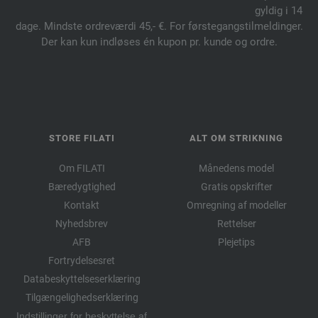
gyldig i 14
dage. Mindste ordreværdi 45,- €. For førstegangstilmeldinger.
Der kan kun indløses én kupon pr. kunde og ordre.
STORE FILATI
ALT OM STRIKNING
Om FILATI
Månedens model
Bæredygtighed
Gratis opskrifter
Kontakt
Omregning af modeller
Nyhedsbrev
Rettelser
AFB
Plejetips
Fortrydelsesret
Databeskyttelseserklæring
Tilgængelighedserklæring
Indstillinger for beskyttelse af