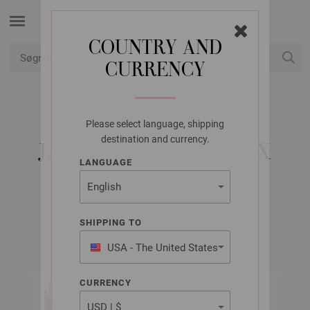
COUNTRY AND
CURRENCY
Min konto
Please select language, shipping
LANA GROSSA
destination and currency.
JAKKE I MØNSTERMIX
LANGUAGE
LINARTE
SHIPPING TO
FILATI Håndstrik Udgave 60 | Model 23
USA - The United States
of America
CURRENCY