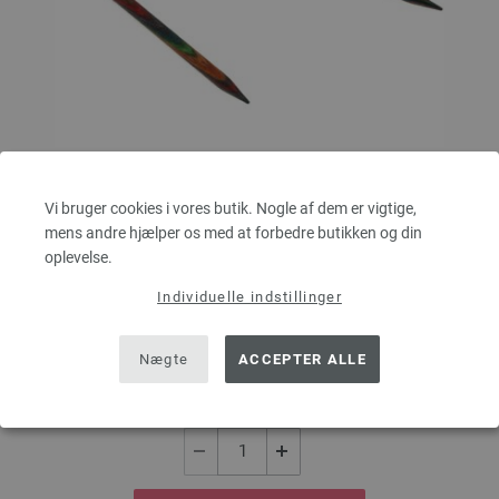
Vi bruger cookies i vores butik. Nogle af dem er vigtige,
Rundpind Design Træ Multicolor Str. 6,0/60cm
mens andre hjælper os med at forbedre butikken og din
oplevelse.
LANA GROSSA Rundpind Design Træ Multicolor Str. 6,0/60cm
Individuelle indstillinger
tykkelse 6,0 mm; længde ca. 60 cm
8,36 €
Nægte
ACCEPTER ALLE
63,12 dkr
eks. moms, med tillæg af
forsendelsesomkostninger
MÆNGDE