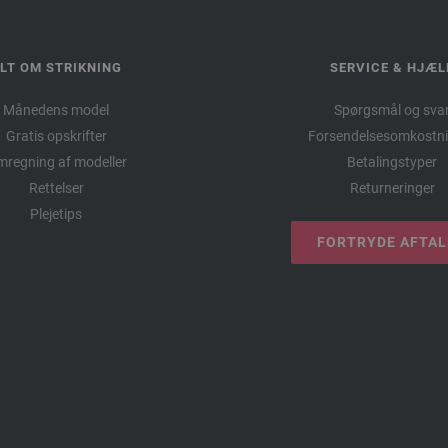
LT OM STRIKNING
SERVICE & HJÆL
Månedens model
Spørgsmål og sva
Gratis opskrifter
Forsendelsesomkostni
regning af modeller
Betalingstyper
Rettelser
Returneringer
Plejetips
FORTRYDE AFTA