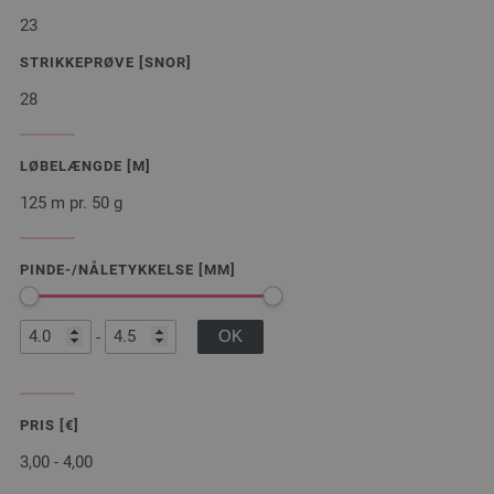
23
STRIKKEPRØVE [SNOR]
28
LØBELÆNGDE [M]
125 m pr. 50 g
PINDE-/NÅLETYKKELSE [MM]
-
PRIS [€]
3,00 - 4,00