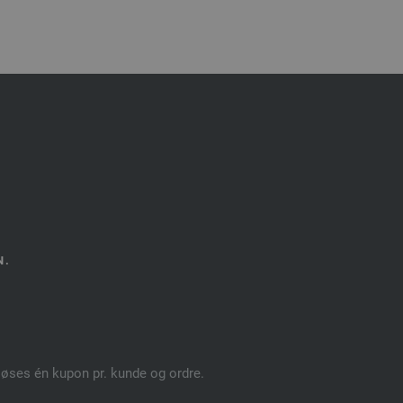
N.
dløses én kupon pr. kunde og ordre.