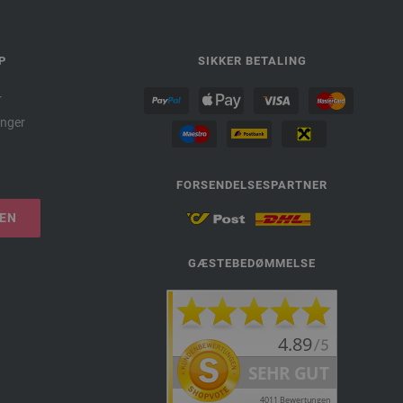
P
SIKKER BETALING
r
nger
FORSENDELSESPARTNER
LEN
GÆSTEBEDØMMELSE