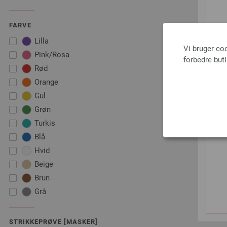
FARVE
Lilla
Vi bruger co
Pink/Rosa
forbedre but
Rød
Orange
Gul
Grøn
Turkis
Blå
Hvid
Beige
Brun
Grå
STRIKKEPRØVE [MASKER]