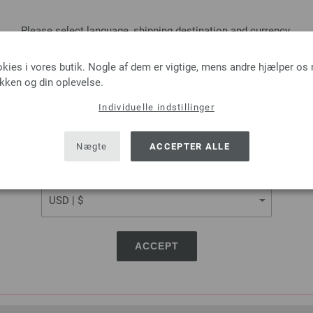
Please select language, shipping destination and currency.
LANGUAGE
okies i vores butik. Nogle af dem er vigtige, mens andre hjælper os
ikken og din oplevelse.
Individuelle indstillinger
SHIPPING TO
USA - The United States of America
Nægte
ACCEPTER ALLE
CURRENCY
ACCEPT