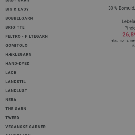
BABY GARN
30 % Bomuld,
BIG & EASY
BOBBELGARN
Løbelæ
BRIGITTE
Pinde
26,8
FELTRO - FILTEGARN
eks. moms, med
GOMITOLO
B
HÆKLEGARN
HAND-DYED
LACE
LANDSTIL
LANDLUST
NERA
THE GARN
TWEED
VEGANSKE GARNER