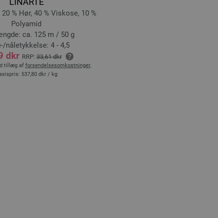
LINARTE
 20 % Hør, 40 % Viskose, 10 %
Polyamid
ngde: ca. 125 m / 50 g
-/nåletykkelse: 4 - 4,5
9 dkr
RRP:
33,61 dkr
 tillæg af
forsendelsesomkostninger
,
asispris:
537,80 dkr
/ kg