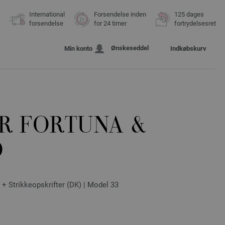
International
Forsendelse inden
125 dages
forsendelse
for 24 timer
fortrydelsesret
Ønskeseddel
Min konto
Indkøbskurv
ER FORTUNA &
O
+ Strikkeopskrifter (DK) | Model 33