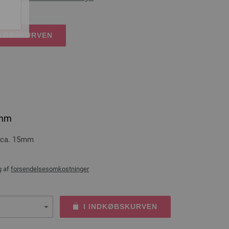
DKØBSKURVEN
5mm
e ca. 15mm
g af
forsendelsesomkostninger
I INDKØBSKURVEN