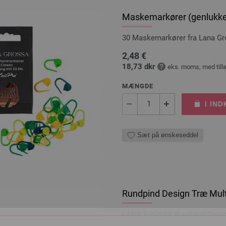
Maskemarkører (genlukke
30 Maskemarkører fra Lana G
2,48 €
18,73 dkr
eks. moms, med till
MÆNGDE
I IN
Sæt på ønskeseddel
Rundpind Design Træ Mult
LANA GROSSA Rundpind Design 