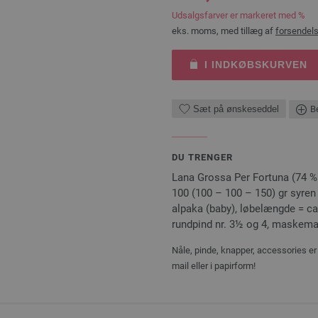
Udsalgsfarver er markeret med %
eks. moms, med tillæg af
forsendel
I INDKØBSKURVEN
Sæt på ønskeseddel
Be
DU TRENGER
Lana Grossa Per Fortuna (74 % 
100 (100 – 100 – 150) gr syren
alpaka (baby), løbelængde = ca. 
rundpind nr. 3½ og 4, maskema
Nåle, pinde, knapper, accessories er 
mail eller i papirform!