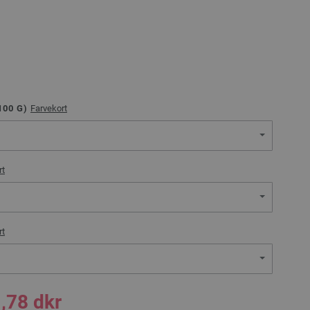
100
G)
Farvekort
rt
rt
,78 dkr