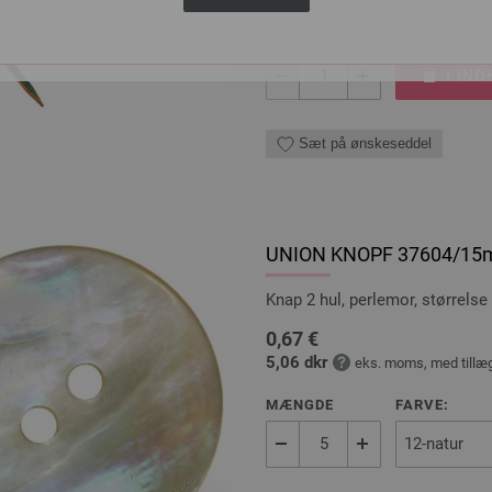
MÆNGDE
I IN
Sæt på ønskeseddel
UNION KNOPF 37604/1
Knap 2 hul, perlemor, størrels
0,67 €
5,06 dkr
eks. moms, med tillæ
MÆNGDE
FARVE: