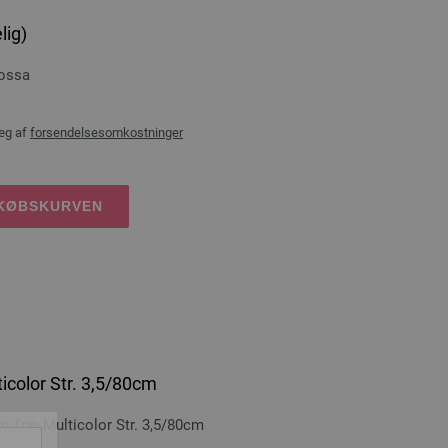
lig)
rossa
æg af
forsendelsesomkostninger
DKØBSKURVEN
icolor Str. 3,5/80cm
Træ Multicolor Str. 3,5/80cm