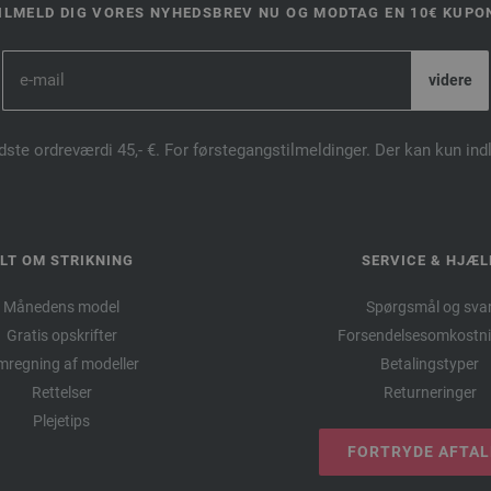
ILMELD DIG VORES NYHEDSBREV NU OG MODTAG EN 10€ KUPO
dste ordreværdi 45,- €. For førstegangstilmeldinger. Der kan kun in
LT OM STRIKNING
SERVICE & HJÆL
Månedens model
Spørgsmål og sva
Gratis opskrifter
Forsendelsesomkostni
regning af modeller
Betalingstyper
Rettelser
Returneringer
Plejetips
FORTRYDE AFTA