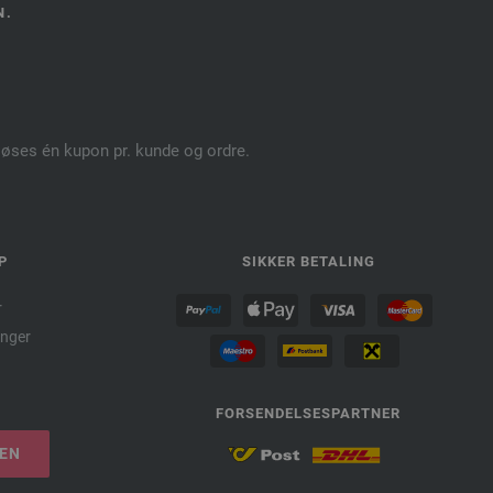
N.
dløses én kupon pr. kunde og ordre.
P
SIKKER BETALING
r
nger
FORSENDELSESPARTNER
LEN