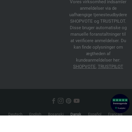
Vores virksomhed indsamler
anmeldelser via de
uafhængige tjenesteudbydere
SHOPVOTE og TRUSTPILOT.
Disse bruger automatiske og
manuelle foranstaltninger til
at verificere anmeldelser. Du
kan finde oplysninger om
ægtheden af
kundeanmeldelser her:
SHOPVOTE
,
TRUSTPILOT
Deutsch
English
Bosanski
Dansk
Español
Français
Hrvatski
Italiano
Nederlands
Norsk
Русский
Srpski
Suomi
Svenska