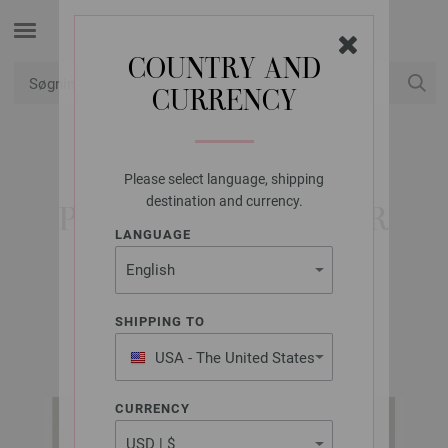
COUNTRY AND
CURRENCY
Min konto
Please select language, shipping
LANA GROSSA
destination and currency.
PANDEBÅND SUMMER
LANGUAGE
CASHMERE
SHIPPING TO
INFANTI EDITION No. 6 | Model 2
USA - The United States
of America
CURRENCY