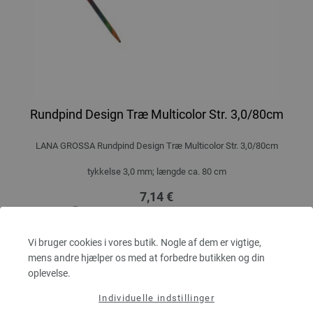
Rundpind Design Træ Multicolor Str. 3,0/80cm
LANA GROSSA Rundpind Design Træ Multicolor Str. 3,0/80cm
tykkelse 3,0 mm; længde ca. 80 cm
7,14 €
53,91 dkr
eks. moms, med tillæg af
forsendelsesomkostninger
MÆNGDE
Vi bruger cookies i vores butik. Nogle af dem er vigtige,
mens andre hjælper os med at forbedre butikken og din
oplevelse.
Individuelle indstillinger
I INDKØBSKURVEN