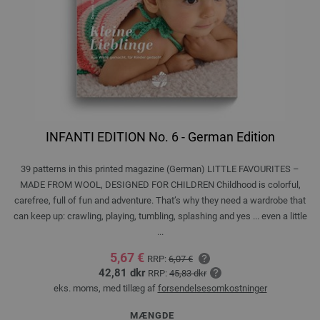
INFANTI EDITION No. 6 - German Edition
39 patterns in this printed magazine (German) LITTLE FAVOURITES –
MADE FROM WOOL, DESIGNED FOR CHILDREN Childhood is colorful,
carefree, full of fun and adventure. That’s why they need a wardrobe that
can keep up: crawling, playing, tumbling, splashing and yes ... even a little
...
5,67 €
RRP:
6,07 €
42,81 dkr
RRP:
45,83 dkr
eks. moms, med tillæg af
forsendelsesomkostninger
MÆNGDE