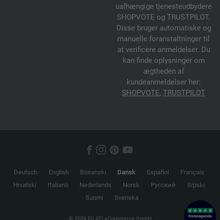
uafhængige tjenesteudbydere
SHOPVOTE og TRUSTPILOT.
Disse bruger automatiske og
manuelle foranstaltninger til
at verificere anmeldelser. Du
kan finde oplysninger om
ægtheden af
kundeanmeldelser her:
SHOPVOTE
,
TRUSTPILOT
Deutsch
English
Bosanski
Dansk
Español
Français
Hrvatski
Italiano
Nederlands
Norsk
Русский
Srpski
Suomi
Svenska
© 2026 FILATI eCommerce GmbH