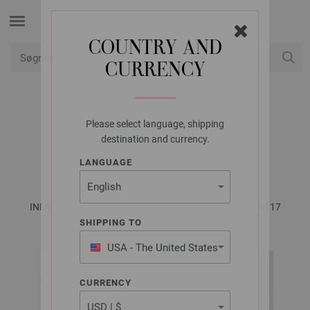
COUNTRY AND
CURRENCY
Min konto
Please select language, shipping
LANA GROSSA
destination and currency.
PLAID ECOPUNO
LANGUAGE
INFANTI No. 18 - Magasin (DE) + Opskrifter (DK) | Model 17
SHIPPING TO
USA - The United States
of America
CURRENCY