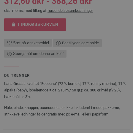
312,60 dkr - 388,26 dkr
eks. moms, med tillæg af
forsendelsesomkostninger
I INDKØBSKURVEN
Sæt på ønskeseddel
Bestil yderligere bolde
Spørgsmål om denne artikel?
DU TRENGER
Lana Grossa-kvalitet ”Ecopuno” (72 % bomuld, 17 % ren ny (merino), 11 %
alpaka (baby), løbelængde = ca. 215 m / 50 gr.): ca. 300 gr hvid (fv 26),
hæklenål nr. 3½.
Nåle, pinde, knapper, accessories er ikke inkluderet i modelpakkerne,
strikkevejledninger følger gratis med pr. e-mail eller i papirform!