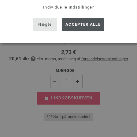
Individuelle indstillinger
Uld Hæklenål med Blødt Greb (Aluminium) Str. 3,5
Nægte
ACCEPTER ALLE
Uld hæklenål med blødt greb (aluminium) LANA GROSSA styrke 3,5 mm,
længde 15cm
2,73 €
20,61 dkr
eks. moms, med tillæg af
forsendelsesomkostninger
MÆNGDE
I INDKØBSKURVEN
Sæt på ønskeseddel