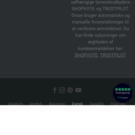
uafhængige tjenesteudbydere
SHOPVOTE og TRUSTPILOT.
Disse bruger automatiske og
manuelle foranstaltninger til
at verificere anmeldelser. Du
kan finde oplysninger om
ægtheden af
kundeanmeldelser her:
SHOPVOTE
,
TRUSTPILOT
Deutsch
English
Bosanski
Dansk
Español
Français
Hrvatski
Italiano
Nederlands
Norsk
Русский
Srpski
Suomi
Svenska
© 2026 FILATI eCommerce GmbH