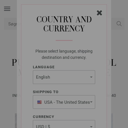
COUNTRY AND
CURRENCY
Min konto
Please select language, shipping
LANA GROSSA
destination and currency.
PULLOVER COOL WOOL
LANGUAGE
MÉLANGE & COTONE
SHIPPING TO
INFANTI No. 18 - Magasin (DE) + Opskrifter (DK) | Model 40
USA - The United States
of America
CURRENCY