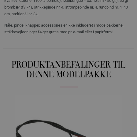
kvalitet ”Cotone” (100 % bomuld), løbelængde = ca. 125 m / 50 gr.): 50 gr
brombær (fv 74), strikkepinde nr. 4, strømpepinde nr. 4, rundpind nr. 4, 40
cm, hæklenål nr. 3½.
Nåle, pinde, knapper, accessories er ikke inkluderet i modelpakkerne,
strikkevejledninger følger gratis med pr. e-mail eller i papirform!
PRODUKTANBEFALINGER TIL
DENNE MODELPAKKE