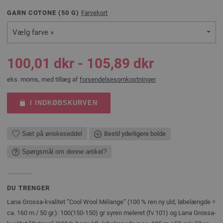
GARN COTONE (
50
G)
Farvekort
Vælg farve »
100,01 dkr - 105,89 dkr
eks. moms, med tillæg af
forsendelsesomkostninger
I INDKØBSKURVEN
Sæt på ønskeseddel
Bestil yderligere bolde
Spørgsmål om denne artikel?
DU TRENGER
Lana Grossa-kvalitet ”Cool Wool Mélange” (100 % ren ny uld, løbelængde =
ca. 160 m / 50 gr.): 100(150-150) gr syren meleret (fv 101) og Lana Grossa-