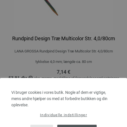
Rundpind Design Træ Multicolor Str. 4,0/80cm
LANA GROSSA Rundpind Design Træ Multicolor Str. 4,0/80cm
tykkelse 4,0 mm; længde ca. 80 cm
7,14 €
53,91 dkr
eks. moms, med tillæg af
forsendelsesomkostninger
MÆNGDE
Vi bruger cookies i vores butik. Nogle af dem er vigtige,
mens andre hjælper os med at forbedre butikken og din
oplevelse.
I INDKØBSKURVEN
Individuelle indstillinger