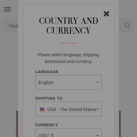
COUNTRY AND
CURRENCY
Min konto
Please select language, shipping
LANA GROSSA
destination and currency.
PULLOVER FINITO
LANGUAGE
FINITO Flyer | Model 1
SHIPPING TO
USA - The United States
of America
CURRENCY