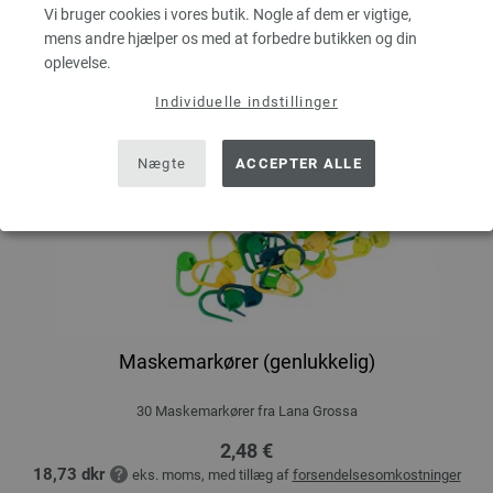
Vi bruger cookies i vores butik. Nogle af dem er vigtige,
mens andre hjælper os med at forbedre butikken og din
oplevelse.
Individuelle indstillinger
Nægte
ACCEPTER ALLE
Maskemarkører (genlukkelig)
30 Maskemarkører fra Lana Grossa
2,48 €
18,73 dkr
eks. moms, med tillæg af
forsendelsesomkostninger