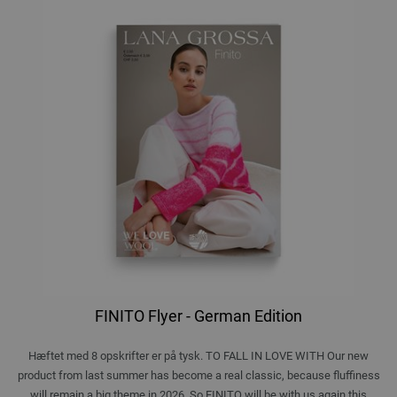
FINITO Flyer - German Edition
Hæftet med 8 opskrifter er på tysk. TO FALL IN LOVE WITH Our new
product from last summer has become a real classic, because fluffiness
will remain a big theme in 2026. So FINITO will be with us again this