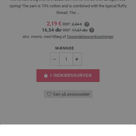
spring! The yarn is 73% cotton and is combined with the typical fluffy
thread. The ...
2,19 €
RRP:
2,34 €
16,54 dkr
RRP:
17,67 dkr
eks. moms, med tillæg af
forsendelsesomkostninger
MÆNGDE
I INDKØBSKURVEN
Sæt på ønskeseddel