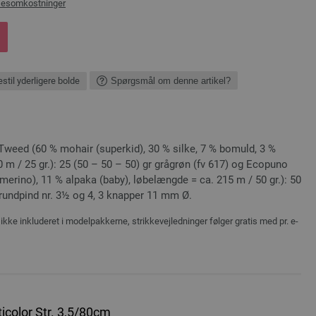
sesomkostninger
stil yderligere bolde
Spørgsmål om denne artikel?
weed (60 % mohair (superkid), 30 % silke, 7 % bomuld, 3 %
 m / 25 gr.): 25 (50 – 50 – 50) gr grågrøn (fv 617) og Ecopuno
merino), 11 % alpaka (baby), løbelængde = ca. 215 m / 50 gr.): 50
, rundpind nr. 3½ og 4, 3 knapper 11 mm Ø.
ikke inkluderet i modelpakkerne, strikkevejledninger følger gratis med pr. e-
icolor Str. 3,5/80cm