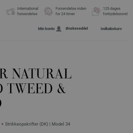
International
Forsendelse inden
125 dages
forsendelse
for 24 timer
fortrydelsesret
Ønskeseddel
Min konto
Indkøbskurv
R NATURAL
D TWEED &
O
+ Strikkeopskrifter (DK) | Model 34