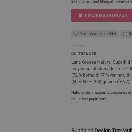
eks. moms, med tillæg af
forsendel
I INDKØBSKURVEN
Sæt på ønskeseddel
Be
DU TRENGER
Lana Grossa Natural Superkid T
polyester, løbelængde = ca. 200
(72 % bomuld, 17 % ren ny uld (
(50 – 50 – 100) gr jade (fv 97)
Nåle, pinde, knapper, accessories er 
mail eller i papirform!
Rundpind Design Træ Mult