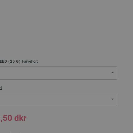
EED (
25
G)
Farvekort
rt
,50 dkr