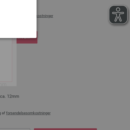
æg af
forsendelsesomkostninger
DKØBSKURVEN
2mm
e ca. 12mm
g af
forsendelsesomkostninger