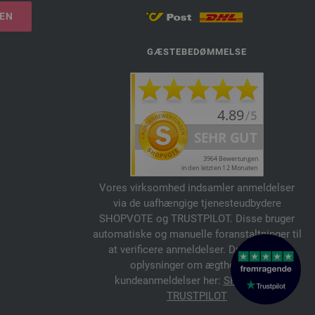
LEN
GÆSTEBEDØMMELSE
Vores virksomhed indsamler anmeldelser
via de uafhængige tjenesteudbydere
SHOPVOTE og TRUSTPILOT. Disse bruger
automatiske og manuelle foranstaltninger til
at verificere anmeldelser. Du kan finde
oplysninger om ægtheden af
kundeanmeldelser her:
SHOPVOTE
,
TRUSTPILOT