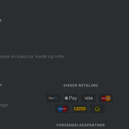
N.
dløses én kupon pr. kunde og ordre.
P
SIKKER BETALING
r
nger
FORSENDELSESPARTNER