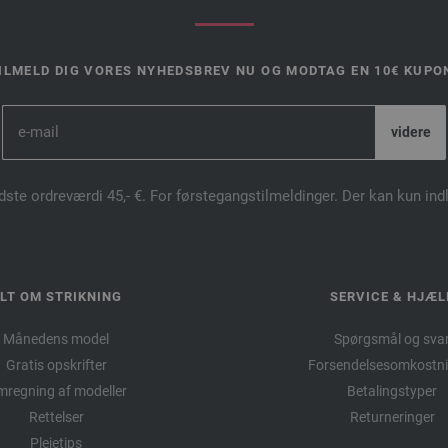
ILMELD DIG VORES NYHEDSBREV NU OG MODTAG EN 10€ KUPO
dste ordreværdi 45,- €. For førstegangstilmeldinger. Der kan kun in
LT OM STRIKNING
SERVICE & HJÆL
Månedens model
Spørgsmål og sva
Gratis opskrifter
Forsendelsesomkostni
regning af modeller
Betalingstyper
Rettelser
Returneringer
Plejetips