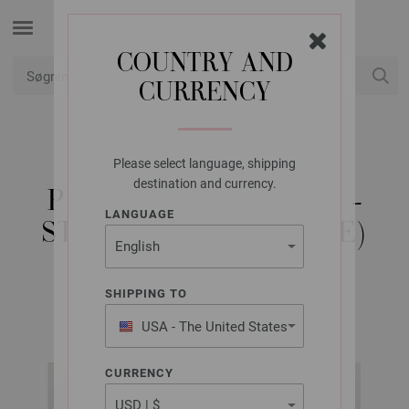
COUNTRY AND
CURRENCY
Min konto
Please select language, shipping
LANA GROSSA
destination and currency.
PULLOVER SILKHAIR -
LANGUAGE
STRIKKEOPSKRIFT (SE)
SHIPPING TO
ABOUT BERLIN No. 12 | Model 35
USA - The United States
of America
CURRENCY