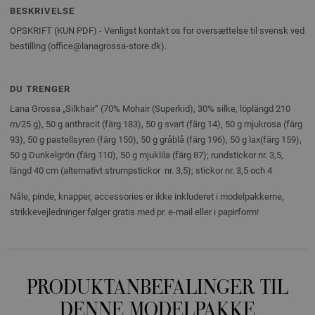
BESKRIVELSE
OPSKRIFT (KUN PDF) - Venligst kontakt os for oversættelse til svensk ved
bestilling (office@lanagrossa-store.dk).
DU TRENGER
Lana Grossa „Silkhair“ (70% Mohair (Superkid), 30% silke, löplängd 210
m/25 g), 50 g anthracit (färg 183), 50 g svart (färg 14), 50 g mjukrosa (färg
93), 50 g pastellsyren (färg 150), 50 g gråblå (färg 196), 50 g lax(färg 159),
50 g Dunkelgrön (färg 110), 50 g mjuklila (färg 87); rundstickor nr. 3,5,
längd 40 cm (alternativt strumpstickor nr. 3,5); stickor nr. 3,5 och 4
Nåle, pinde, knapper, accessories er ikke inkluderet i modelpakkerne,
strikkevejledninger følger gratis med pr. e-mail eller i papirform!
PRODUKTANBEFALINGER TIL
DENNE MODELPAKKE