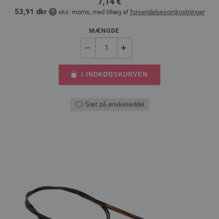
7,14 €
53,91 dkr
eks. moms, med tillæg af
forsendelsesomkostninger
MÆNGDE
I INDKØBSKURVEN
Sæt på ønskeseddel