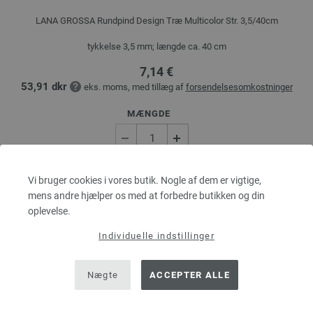
LANA GROSSA Rundpind Design Træ Multicolor Str. 3,5/40cm
tykkelse 3,5 mm; længde ca. 40 cm
7,14 €
53,91 dkr
eks. moms, med tillæg af
forsendelsesomkostninger
MÆNGDE
I INDKØBSKURVEN
Vi bruger cookies i vores butik. Nogle af dem er vigtige,
mens andre hjælper os med at forbedre butikken og din
oplevelse.
Sæt på ønskeseddel
Individuelle indstillinger
Nægte
ACCEPTER ALLE