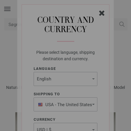
COUNTRY AND
CURRENCY
Min konto
Please select language, shipping
LANA GROSSA
destination and currency.
SHIRT MOSAICO
LANGUAGE
Natural Knits No. 1 - Magasin (DE) + Strikkeopskrifter (DK) | Model
23
SHIPPING TO
USA - The United States
of America
CURRENCY