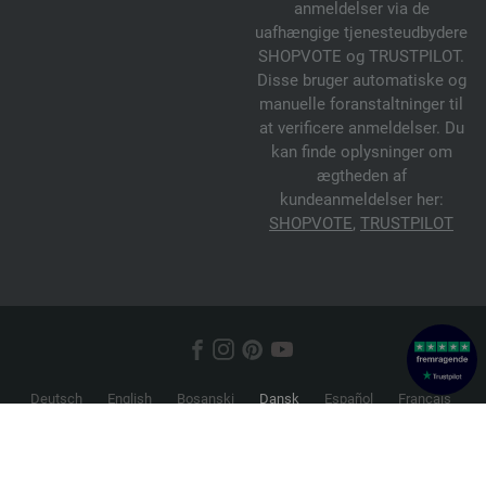
anmeldelser via de
uafhængige tjenesteudbydere
SHOPVOTE og TRUSTPILOT.
Disse bruger automatiske og
manuelle foranstaltninger til
at verificere anmeldelser. Du
kan finde oplysninger om
ægtheden af
kundeanmeldelser her:
SHOPVOTE
,
TRUSTPILOT
Deutsch
English
Bosanski
Dansk
Español
Français
Hrvatski
Italiano
Nederlands
Norsk
Русский
Srpski
Suomi
Svenska