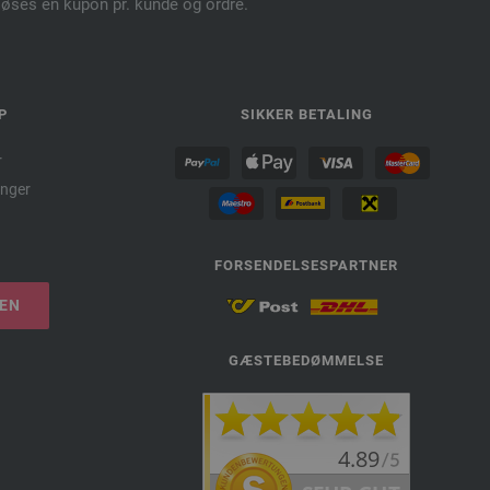
dløses én kupon pr. kunde og ordre.
P
SIKKER BETALING
r
nger
FORSENDELSESPARTNER
LEN
GÆSTEBEDØMMELSE