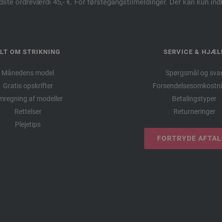
dste ordreværdi 45,- €. For førstegangstilmeldinger. Der kan kun in
LT OM STRIKNING
SERVICE & HJÆL
Månedens model
Spørgsmål og sva
Gratis opskrifter
Forsendelsesomkostni
regning af modeller
Betalingstyper
Rettelser
Returneringer
Plejetips
FORTRYDE AFTA