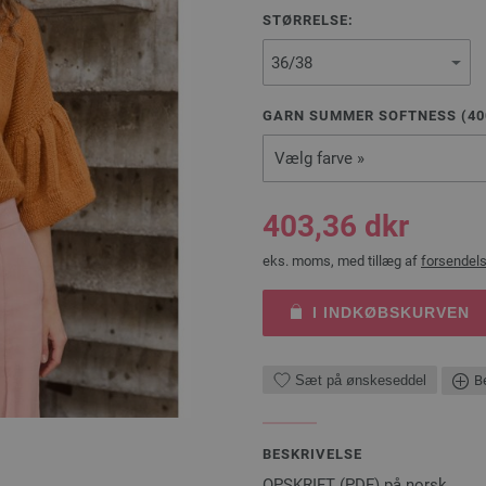
STØRRELSE:
GARN SUMMER SOFTNESS (
40
Vælg farve »
403,36 dkr
eks. moms, med tillæg af
forsendel
I INDKØBSKURVEN
Sæt på ønskeseddel
Be
BESKRIVELSE
OPSKRIFT (PDF) på norsk