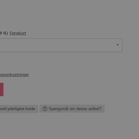
0
G)
Farvekort
sesomkostninger
stil yderligere bolde
Spørgsmål om denne artikel?