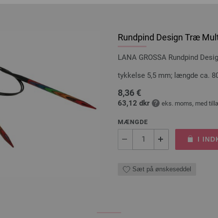
Rundpind Design Træ Mult
LANA GROSSA Rundpind Design 
tykkelse 5,5 mm; længde ca. 8
8,36 €
63,12 dkr
eks. moms, med till
MÆNGDE
I IN
Sæt på ønskeseddel