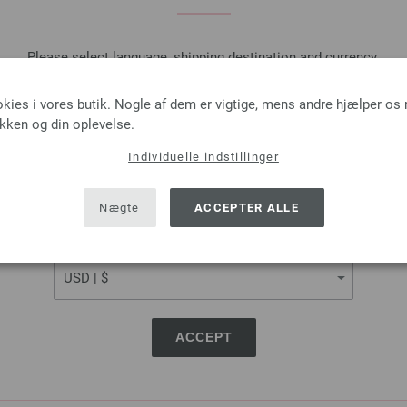
Sæt på ønskeseddel
Please select language, shipping destination and currency.
LANGUAGE
okies i vores butik. Nogle af dem er vigtige, mens andre hjælper os
ikken og din oplevelse.
Rundpind Design Træ Mult
Individuelle indstillinger
SHIPPING TO
LANA GROSSA Rundpind Design 
USA - The United States of America
Nægte
ACCEPTER ALLE
tykkelse 4,0 mm; længde ca. 8
7,14 €
CURRENCY
53,91 dkr
eks. moms, med till
MÆNGDE
I IN
ACCEPT
Sæt på ønskeseddel