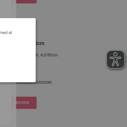
 med at
icolor Str. 4,0/80cm
Træ Multicolor Str. 4,0/80cm
0 cm
æg af
forsendelsesomkostninger
DKØBSKURVEN