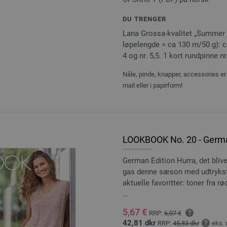
DU TRENGER
Lana Grossa-kvalitet „Summer S
løpelengde = ca 130 m/50 g): ca
4 og nr. 5,5. 1 kort rundpinne nr.
Nåle, pinde, knapper, accessories er 
mail eller i papirform!
LOOKBOOK No. 20 - Germa
German Edition Hurra, det blive
gas denne sæson med udtryksf
aktuelle favoritter: toner fra rø
...
5,67 €
RRP:
6,07 €
42,81 dkr
RRP:
45,83 dkr
eks.