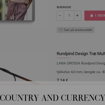
MÆNGDE
I IN
Sæt på ønskeseddel
Rundpind Design Træ Mult
LANA GROSSA Rundpind Design 
tykkelse 4,0 mm; længde ca. 4
7,14 €
53,91 dkr
eks. moms, med till
MÆNGDE
COUNTRY AND CURRENC
I IN