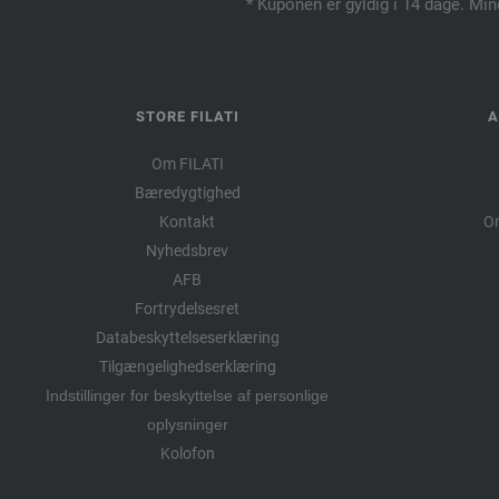
* Kuponen er gyldig i 14 dage. Min
STORE FILATI
A
Om FILATI
Bæredygtighed
Kontakt
Om
Nyhedsbrev
AFB
Fortrydelsesret
Databeskyttelseserklæring
Tilgængelighedserklæring
Indstillinger for beskyttelse af personlige
oplysninger
Kolofon