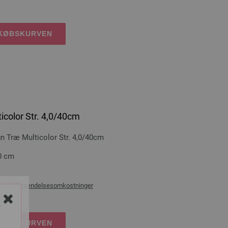
DKØBSKURVEN
icolor Str. 4,0/40cm
Træ Multicolor Str. 4,0/40cm
0 cm
æg af
forsendelsesomkostninger
Y
DKØBSKURVEN