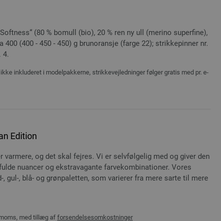
oftness“ (80 % bomull (bio), 20 % ren ny ull (merino superfine),
 400 (400 - 450 - 450) g brunoransje (farge 22); strikkepinner nr.
 4.
ikke inkluderet i modelpakkerne, strikkevejledninger følger gratis med pr. e-
n Edition
r varmere, og det skal fejres. Vi er selvfølgelig med og giver den
ulde nuancer og ekstravagante farvekombinationer. Vores
d-, gul-, blå- og grønpaletten, som varierer fra mere sarte til mere
 moms, med tillæg af
forsendelsesomkostninger