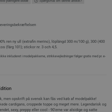
stil yderligere bolde
Spørgsmål om denne artikel?
leveringsbekræftelsen
% ren ny ull (extrafin merino), löplängd 300 m/100 g), 300 (400
s (färg 101); stickor nr. 3 och 4,5.
ikke inkluderet i modelpakkerne, strikkevejledninger følger gratis med pr. e-
dition
sk, men opskrift på svensk kan fås ved køb af modelpakke!
kede cardigans, croppede toppe og meget mere. Legendarisk og
endet, sexy, preppy eller cool - 90'erne var alsidige og satte