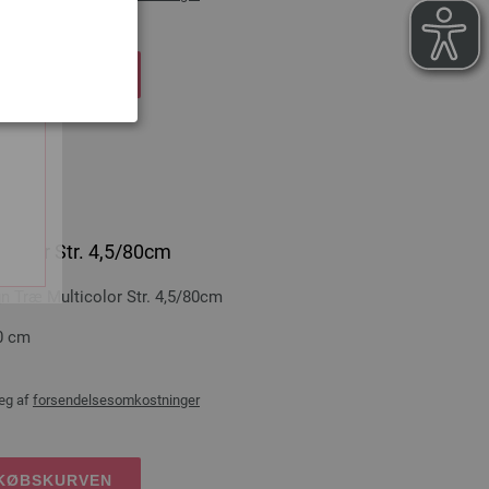
DKØBSKURVEN
icolor Str. 4,5/80cm
Træ Multicolor Str. 4,5/80cm
0 cm
æg af
forsendelsesomkostninger
DKØBSKURVEN