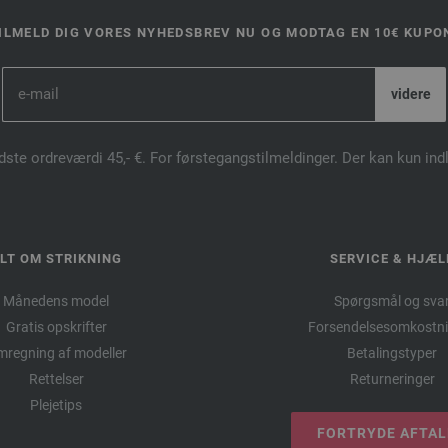
ILMELD DIG VORES NYHEDSBREV NU OG MODTAG EN 10€ KUPO
dste ordreværdi 45,- €. For førstegangstilmeldinger. Der kan kun in
LT OM STRIKNING
SERVICE & HJÆL
Månedens model
Spørgsmål og sva
Gratis opskrifter
Forsendelsesomkostni
regning af modeller
Betalingstyper
Rettelser
Returneringer
Plejetips
FORTRYDE AFTA