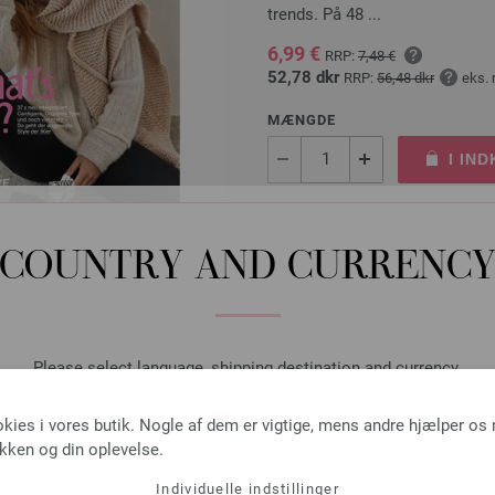
trends. På 48 ...
6,99 €
RRP:
7,48 €
52,78 dkr
RRP:
56,48 dkr
eks.
MÆNGDE
I IN
Sæt på ønskeseddel
COUNTRY AND CURRENC
Rundpind Design Træ Mult
Please select language, shipping destination and currency.
LANA GROSSA Rundpind Design 
LANGUAGE
okies i vores butik. Nogle af dem er vigtige, mens andre hjælper os
tykkelse 3,0 mm; længde ca. 8
ikken og din oplevelse.
7,14 €
53,91 dkr
Individuelle indstillinger
eks. moms, med till