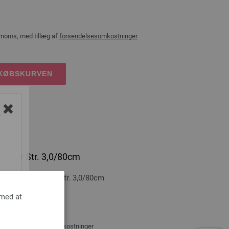
 moms, med tillæg af
forsendelsesomkostninger
DKØBSKURVEN
Y
icolor Str. 3,0/80cm
Træ Multicolor Str. 3,0/80cm
 med at
0 cm
æg af
forsendelsesomkostninger