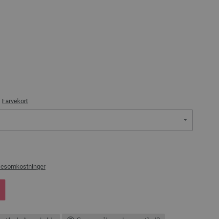
)
Farvekort
sesomkostninger