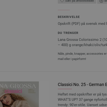
Sæt på ønskeseddel
Be
BESKRIVELSE
Opskrift (PDF) på svensk med 
DU TRENGER
Lana Grossa Colorissimo 2 (100
– 400) g orange/khaki/oliv/turko
Nåle, pinde, knapper, accessories er 
mail eller i papirform!
Classici No. 25 - German E
Heftet med opskrifter er på ty
WHAT’S UP? 37 gange nyfortol
trendy: 90'er-stile. Uanset udse