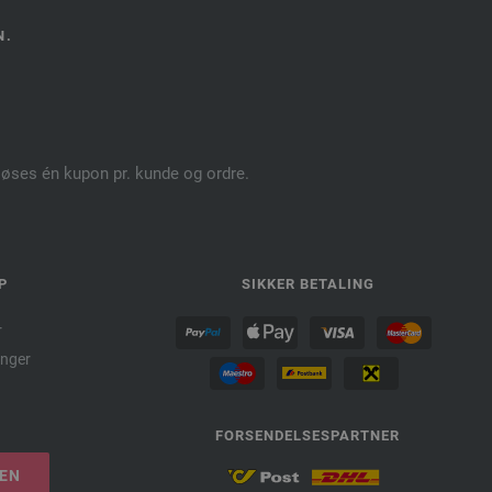
N.
dløses én kupon pr. kunde og ordre.
P
SIKKER BETALING
r
nger
FORSENDELSESPARTNER
LEN