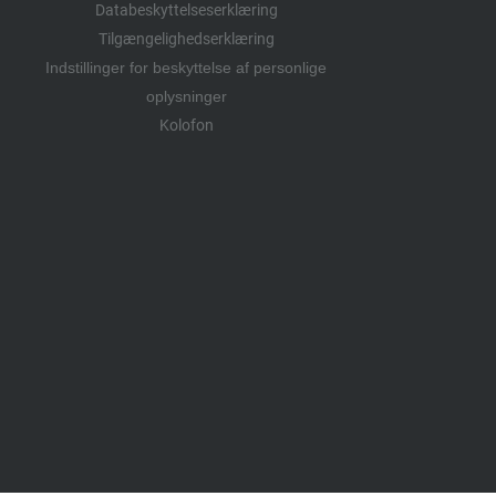
Databeskyttelseserklæring
Tilgængelighedserklæring
Indstillinger for beskyttelse af personlige
oplysninger
Kolofon