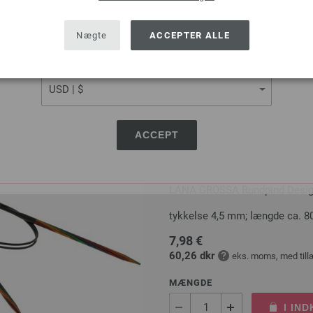
SHIPPING TO
MÆNGDE
USA - The United States of America
Nægte
ACCEPTER ALLE
I IN
CURRENCY
Sæt på ønskeseddel
ACCEPT
Rundpind Design Træ Mult
LANA GROSSA Rundpind Design 
tykkelse 4,5 mm; længde ca. 8
7,98 €
60,26 dkr
eks. moms, med till
MÆNGDE
I IN