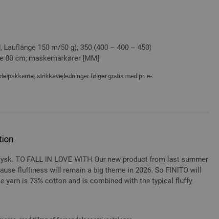
, Lauflänge 150 m/50 g), 350 (400 – 400 – 450)
ngde 80 cm; maskemarkører [MM]
delpakkerne, strikkevejledninger følger gratis med pr. e-
tion
 tysk. TO FALL IN LOVE WITH Our new product from last summer
use fluffiness will remain a big theme in 2026. So FINITO will
he yarn is 73% cotton and is combined with the typical fluffy