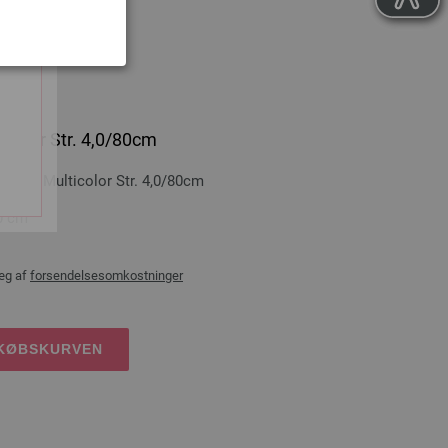
icolor Str. 4,0/80cm
Træ Multicolor Str. 4,0/80cm
0 cm
æg af
forsendelsesomkostninger
DKØBSKURVEN