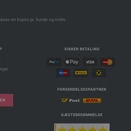
dløses én kupon pr. kunde og ordre.
P
SIKKER BETALING
r
nger
FORSENDELSESPARTNER
LEN
GÆSTEBEDØMMELSE