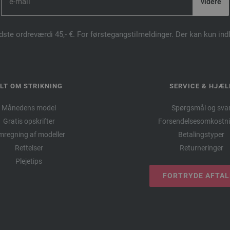
dste ordreværdi 45,- €. For førstegangstilmeldinger. Der kan kun in
LT OM STRIKNING
SERVICE & HJÆL
Månedens model
Spørgsmål og sva
Gratis opskrifter
Forsendelsesomkostni
regning af modeller
Betalingstyper
Rettelser
Returneringer
Plejetips
FORTRYDE AFTA