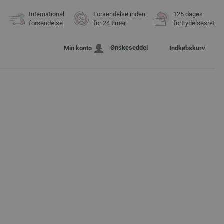
International
Forsendelse inden
125 dages
forsendelse
for 24 timer
fortrydelsesret
Ønskeseddel
Min konto
Indkøbskurv