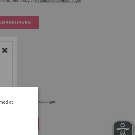
 moms, med tillæg af
forsendelsesomkostninger
DKØBSKURVEN
Y
lig)
rossa
æg af
forsendelsesomkostninger
 med at
DKØBSKURVEN