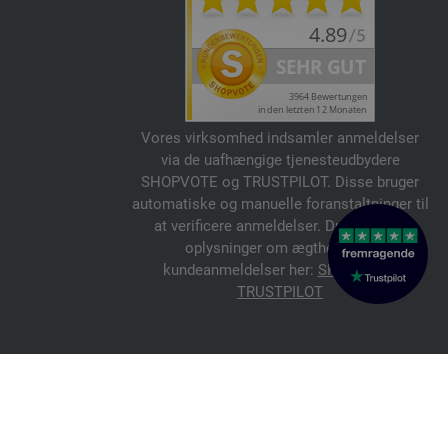
Vores virksomhed indsamler anmeldelser
via de uafhængige tjenesteudbydere
SHOPVOTE og TRUSTPILOT. Disse bruger
automatiske og manuelle foranstaltninger til
at verificere anmeldelser. Du kan finde
oplysninger om ægtheden af
kundeanmeldelser her:
SHOPVOTE
,
TRUSTPILOT