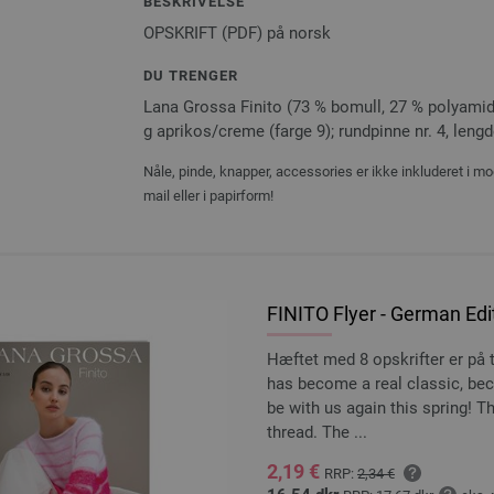
BESKRIVELSE
OPSKRIFT (PDF) på norsk
DU TRENGER
Lana Grossa Finito (73 % bomull, 27 % polyamid
g aprikos/creme (farge 9); rundpinne nr. 4, le
Nåle, pinde, knapper, accessories er ikke inkluderet i mo
mail eller i papirform!
FINITO Flyer - German Edi
Hæftet med 8 opskrifter er på
has become a real classic, beca
be with us again this spring! T
thread. The ...
2,19 €
RRP:
2,34 €