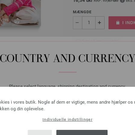
16,54 dkr
RRP:
17,67 dkr
eks.
MÆNGDE
I IN
Sæt på ønskeseddel
COUNTRY AND CURRENC
Maskemarkører (genlukke
30 Maskemarkører fra Lana G
Please select language, shipping destination and currency.
2,48 €
LANGUAGE
18,73 dkr
eks. moms, med till
okies i vores butik. Nogle af dem er vigtige, mens andre hjælper os
ikken og din oplevelse.
MÆNGDE
Individuelle indstillinger
SHIPPING TO
I IN
USA - The United States of America