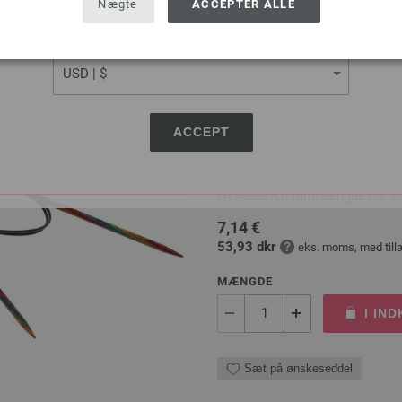
Nægte
ACCEPTER ALLE
Sæt på ønskeseddel
CURRENCY
Rundpind Design Træ Mult
ACCEPT
LANA GROSSA Rundpind Design 
tykkelse 4,0 mm; længde ca. 8
7,14 €
53,93 dkr
eks. moms, med till
MÆNGDE
I IN
Sæt på ønskeseddel