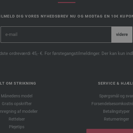
ILMELD DIG VORES NYHEDSBREV NU OG MODTAG EN 10€ KUPO
dste ordreværdi 45,- €. For førstegangstilmeldinger. Der kan kun in
LT OM STRIKNING
SERVICE & HJÆL
Månedens model
Spørgsmål og sva
Gratis opskrifter
Forsendelsesomkostni
regning af modeller
Betalingstyper
Rettelser
Returneringer
Plejetips