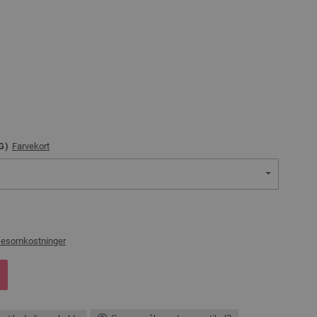
G)
Farvekort
sesomkostninger