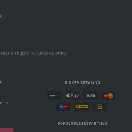
N.
dløses én kupon pr. kunde og ordre.
P
SIKKER BETALING
r
nger
FORSENDELSESPARTNER