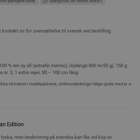
stil yderligere bolde
Spørgsmål om denne artikel?
kontakt os for oversættelse til svensk ved bestilling
0 % ren ny ull (extrafin merino), löplängd 400 m/50 g), 150 g
a nr. 3, 1 extra vajer, 80 – 100 cm lång.
ikke inkluderet i modelpakkerne, strikkevejledninger følger gratis med pr. e-
an Edition
 tyska, men beskrivning på svenska kan fås vid köp av