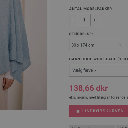
ANTAL MODELPAKKER
STØRRELSE:
GARN COOL WOOL LACE (
150
Vælg farve »
138,66 dkr
eks. moms, med tillæg af
forsendel
I INDKØBSKURVEN