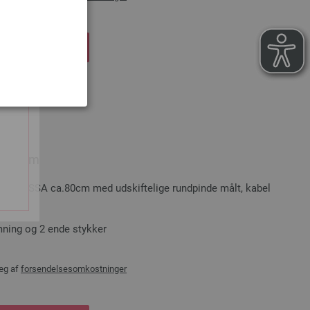
DKØBSKURVEN
rt 80cm
NA GROSSA ca.80cm med udskiftelige rundpinde målt, kabel
amning og 2 ende stykker
æg af
forsendelsesomkostninger