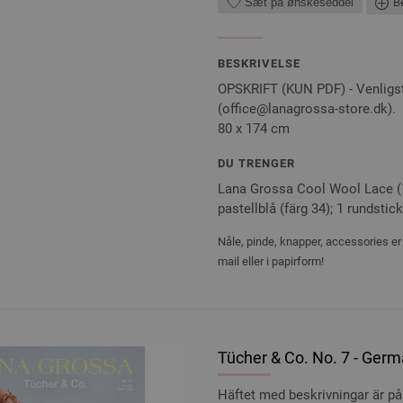
Sæt på ønskeseddel
Be
BESKRIVELSE
OPSKRIFT (KUN PDF) - Venligst 
(office@lanagrossa-store.dk).
80 x 174 cm
DU TRENGER
Lana Grossa Cool Wool Lace (10
pastellblå (färg 34); 1 rundstick
Nåle, pinde, knapper, accessories er 
mail eller i papirform!
Tücher & Co. No. 7 - Germ
Häftet med beskrivningar är på