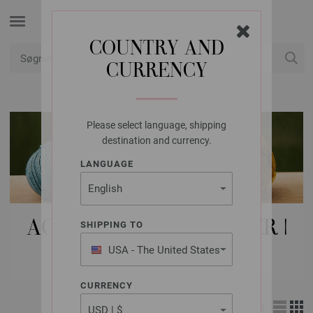
COUNTRY AND
CURRENCY
Min konto
Please select language, shipping
destination and currency.
LANGUAGE
ACCESSORIES | KNAPPER |
SHIPPING TO
ANDRE KNAPPER
USA - The United States
of America
CURRENCY
Visning: