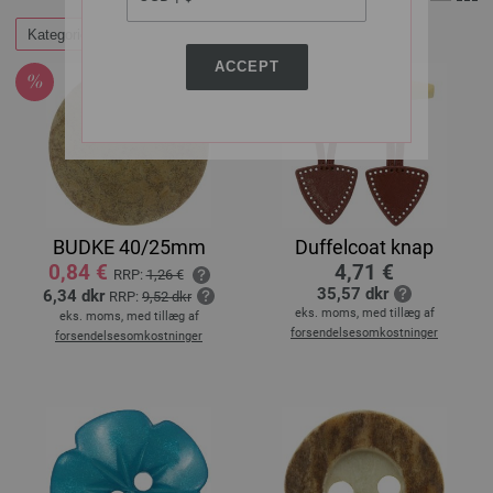
Kategorier
ACCEPT
BUDKE 40/25mm
Duffelcoat knap
0,84 €
4,71 €
RRP:
1,26 €
35,57 dkr
6,34 dkr
RRP:
9,52 dkr
eks. moms, med tillæg af
eks. moms, med tillæg af
forsendelsesomkostninger
forsendelsesomkostninger