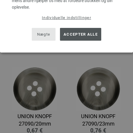
mens andre hjælper os med at forbedre butikken og din
oplevelse.
UNION KNOPF
UNION KNOPF
Individuelle indstillinger
23108/20mm
27090/15mm
1,13 €
0,50 €
Nægte
ACCEPTER ALLE
8,53 dkr
3,78 dkr
eks. moms, med tillæg af
eks. moms, med tillæg af
forsendelsesomkostninger
forsendelsesomkostninger
UNION KNOPF
UNION KNOPF
27090/20mm
27090/23mm
0,67 €
0,76 €