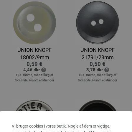
UNION KNOPF
UNION KNOPF
18002/9mm
21791/23mm
0,59 €
0,50 €
4,46 dkr
3,78 dkr
eks. moms, med tillæg af
eks. moms, med tillæg af
forsendelsesomkostninger
forsendelsesomkostninger
Vi bruger cookies i vores butik. Nogle af dem er vigtige,