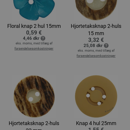
Floral knap 2 hul 15mm
Hjortetaksknap 2-huls
0,59 €
15 mm
4,46 dkr
3,32 €
eks. moms, med tillæg af
25,08 dkr
forsendelsesomkostninger
eks. moms, med tillæg af
forsendelsesomkostninger
Hjortetaksknap 2-huls
Knap 4 hul 25mm
1,55 €