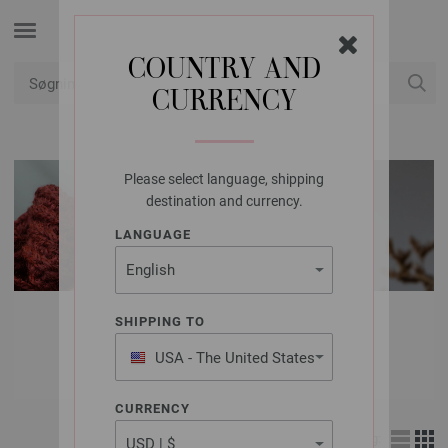
COUNTRY AND
CURRENCY
Min konto
Please select language, shipping
destination and currency.
LANGUAGE
LANA GROSSA
SHIPPING TO
ULD & GARN
USA - The United States
of America
CURRENCY
Visning: