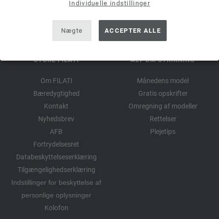
Individuelle indstillinger
Nægte
ACCEPTER ALLE
STORE FILATI
ALT OM STRIKNING
Om FILATI
Månedens model
Bæredygtighed
Gratis opskrifter
Kontakt
Omregning af modeller
Nyhedsbrev
Rettelser
AFB
Plejetips
Fortrydelsesret
Databeskyttelseserklæring
Tilgængelighedserklæring
Indstillinger for beskyttelse af
personlige oplysninger
Kolofon