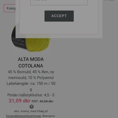
Kategorier
Filtrer efter
ACCEPT
ALTA MODA
COTOLANA
45 % Bomuld, 45 % Ren, ny
merinould, 10 % Polyamid
Løbelængde: ca. 150 m / 50
g
Pinde-/nåletykkelse: 4,5 - 5
31,09 dkr
RRP:
49,58 dkr
eks. moms, med tillæg af
forsendelsesomkostninger
, Basispris: