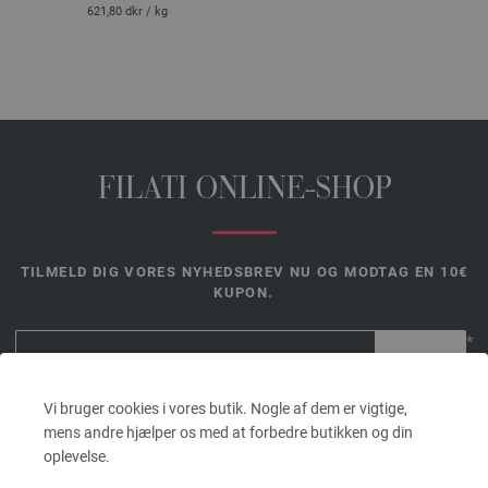
621,80 dkr
/ kg
FILATI ONLINE-SHOP
TILMELD DIG VORES NYHEDSBREV NU OG MODTAG EN 10€
KUPON.
*
Kuponen er
Vi bruger cookies i vores butik. Nogle af dem er vigtige,
gyldig i 14
mens andre hjælper os med at forbedre butikken og din
dage. Mindste ordreværdi 45,- €. For førstegangstilmeldinger.
oplevelse.
Der kan kun indløses én kupon pr. kunde og ordre.