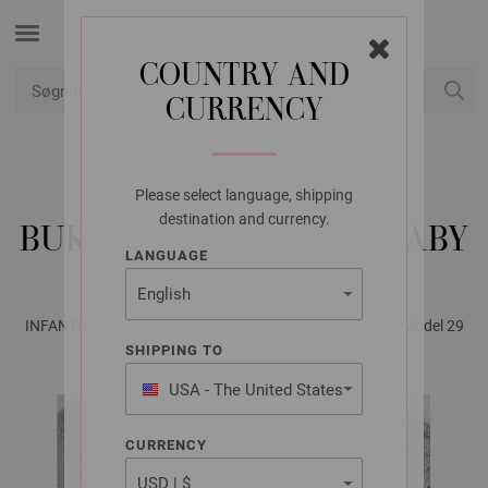
COUNTRY AND
CURRENCY
Min konto
Please select language, shipping
LANA GROSSA
destination and currency.
BUKSER COOL WOOL BABY
LANGUAGE
INFANTI No. 20 - Magasin (DE) + Strikkeopskrifter (DK) | Model 29
SHIPPING TO
USA - The United States
of America
CURRENCY