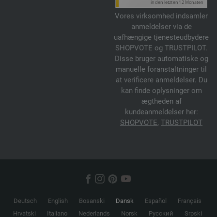
Vores virksomhed indsamler
anmeldelser via de
uafhængige tjenesteudbydere
SHOPVOTE og TRUSTPILOT.
Disse bruger automatiske og
manuelle foranstaltninger til
at verificere anmeldelser. Du
kan finde oplysninger om
ægtheden af
kundeanmeldelser her:
SHOPVOTE
,
TRUSTPILOT
Deutsch
English
Bosanski
Dansk
Español
Français
Hrvatski
Italiano
Nederlands
Norsk
Русский
Srpski