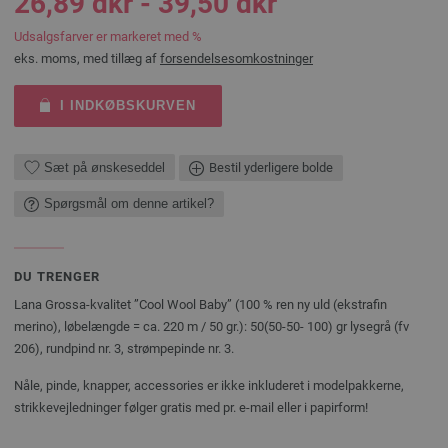
26,89 dkr - 39,50 dkr
Udsalgsfarver er markeret med %
eks. moms, med tillæg af
forsendelsesomkostninger
I INDKØBSKURVEN
Sæt på ønskeseddel
Bestil yderligere bolde
Spørgsmål om denne artikel?
DU TRENGER
Lana Grossa-kvalitet ”Cool Wool Baby” (100 % ren ny uld (ekstrafin
merino), løbelængde = ca. 220 m / 50 gr.): 50(50-50- 100) gr lysegrå (fv
206), rundpind nr. 3, strømpepinde nr. 3.
Nåle, pinde, knapper, accessories er ikke inkluderet i modelpakkerne,
strikkevejledninger følger gratis med pr. e-mail eller i papirform!