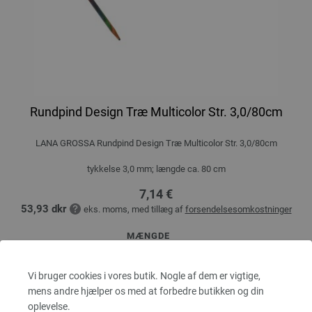
Rundpind Design Træ Multicolor Str. 3,0/80cm
LANA GROSSA Rundpind Design Træ Multicolor Str. 3,0/80cm
tykkelse 3,0 mm; længde ca. 80 cm
7,14 €
53,93 dkr
eks. moms, med tillæg af
forsendelsesomkostninger
MÆNGDE
Vi bruger cookies i vores butik. Nogle af dem er vigtige,
mens andre hjælper os med at forbedre butikken og din
I INDKØBSKURVEN
oplevelse.