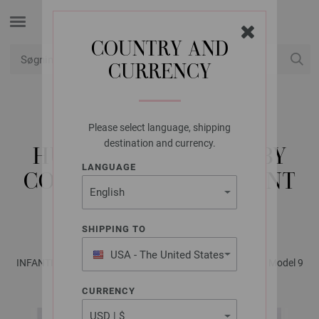
COUNTRY AND
CURRENCY
Min konto
Please select language, shipping
LANA GROSSA
destination and currency.
HUE COOL WOOL BABY
LANGUAGE
COOL WOOL BABY PRINT
PUNTO
SHIPPING TO
USA - The United States
INFANTI EDITION No. 2 - Magasin (DE) + Opskrifter (DK) | Model 9
of America
CURRENCY