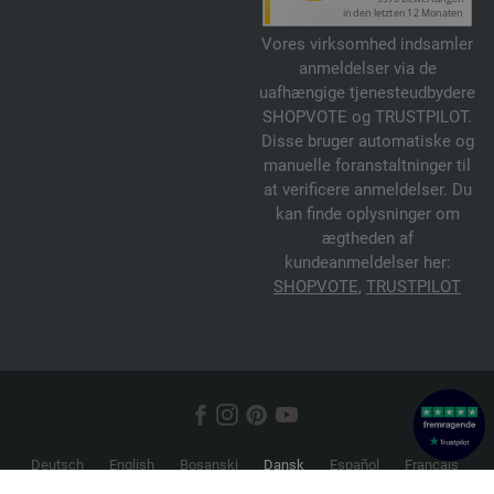
Vores virksomhed indsamler
anmeldelser via de
uafhængige tjenesteudbydere
SHOPVOTE og TRUSTPILOT.
Disse bruger automatiske og
manuelle foranstaltninger til
at verificere anmeldelser. Du
kan finde oplysninger om
ægtheden af
kundeanmeldelser her:
SHOPVOTE
,
TRUSTPILOT
Deutsch
English
Bosanski
Dansk
Español
Français
Hrvatski
Italiano
Nederlands
Norsk
Русский
Srpski