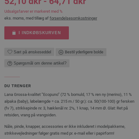
52,10 dkr - 64,71 dkr
Udsalgsfarver er markeret med %
eks. moms, med tillæg af
forsendelsesomkostninger
I INDKØBSKURVEN
Sæt på ønskeseddel
Bestil yderligere bolde
Spørgsmål om denne artikel?
DU TRENGER
Lana Grossa-kvalitet ”Ecopuno” (72 % bomuld, 17 % ren ny (merino), 11 %
alpaka (baby), løbelængde = ca. 215 m / 50 gr.): ca. 50(100-100) gr fersken
(fv 7), strikkepinde nr. 3, hæklenål nr. 2½, 1 knap, 14 mm Ø. Glat: Ret på
retsiden, vrang på vrangsiden.
Nåle, pinde, knapper, accessories er ikke inkluderet i modelpakkerne,
strikkevejledninger følger gratis med pr. e-mail eller i papirform!