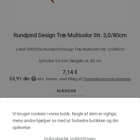
Rundpind Design Træ Multicolor Str. 3,0/80cm
LANA GROSSA Rundpind Design Træ Multicolor Str. 3,0/80cm
tykkelse 3,0 mm; længde ca. 80 cm
7,14 €
53,91 dkr
eks. moms, med tillæg af
forsendelsesomkostninger
MÆNGDE
Vi bruger cookies i vores butik. Nogle af dem er vigtige,
I INDKØBSKURVEN
mens andre hjælper os med at forbedre butikken og din
oplevelse.
Sæt på ønskeseddel
Individuelle indstillinger