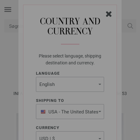
COUNTRY AND
CURRENCY
Min konto
Please select language, shipping
LANA GROSSA
destination and currency.
JAKKE ECOPUNO
LANGUAGE
INFANTI No. 18 - Magasin (DE) + Opskrifter (DK) | Model 53
SHIPPING TO
USA - The United States
of America
CURRENCY