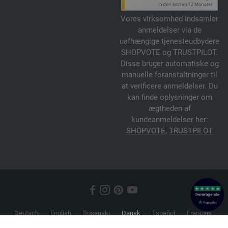
Vores virksomhed indsamler
anmeldelser via de
uafhængige tjenesteudbydere
SHOPVOTE og TRUSTPILOT.
Disse bruger automatiske og
manuelle foranstaltninger til
at verificere anmeldelser. Du
kan finde oplysninger om
ægtheden af
kundeanmeldelser her:
SHOPVOTE
,
TRUSTPILOT
Deutsch
English
Bosanski
Dansk
Español
Français
Hrvatski
Italiano
Nederlands
Norsk
Русский
Srpski