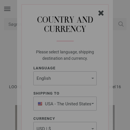
COUNTRY AND
CURRENCY
Min konto
Please select language, shipping
LANA GROSSA
destination and currency.
JAKKE PUNO DUE
LANGUAGE
LOOKBOOK No. 12 - Magasin (DE) + Opskrifter (DK) | Model 16
SHIPPING TO
USA - The United States
of America
CURRENCY