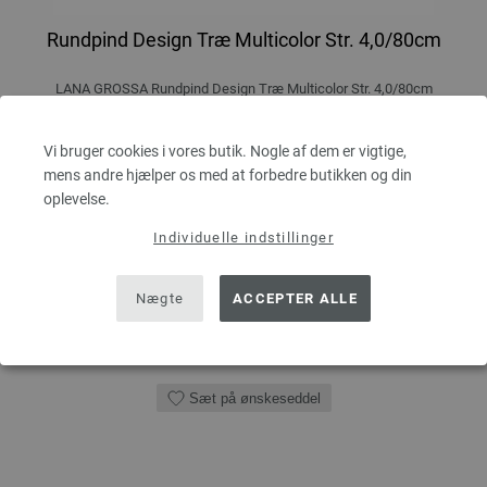
Rundpind Design Træ Multicolor Str. 4,0/80cm
LANA GROSSA Rundpind Design Træ Multicolor Str. 4,0/80cm
tykkelse 4,0 mm; længde ca. 80 cm
Vi bruger cookies i vores butik. Nogle af dem er vigtige,
7,14 €
mens andre hjælper os med at forbedre butikken og din
53,91 dkr
eks. moms, med tillæg af
forsendelsesomkostninger
oplevelse.
MÆNGDE
Individuelle indstillinger
Nægte
ACCEPTER ALLE
I INDKØBSKURVEN
Sæt på ønskeseddel