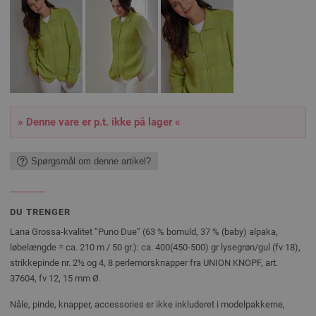
» Denne vare er p.t. ikke på lager «
Spørgsmål om denne artikel?
DU TRENGER
Lana Grossa-kvalitet ”Puno Due” (63 % bomuld, 37 % (baby) alpaka,
løbelængde = ca. 210 m / 50 gr.): ca. 400(450-500) gr lysegrøn/gul (fv 18),
strikkepinde nr. 2½ og 4, 8 perlemorsknapper fra UNION KNOPF, art.
37604, fv 12, 15 mm Ø.
Nåle, pinde, knapper, accessories er ikke inkluderet i modelpakkerne,