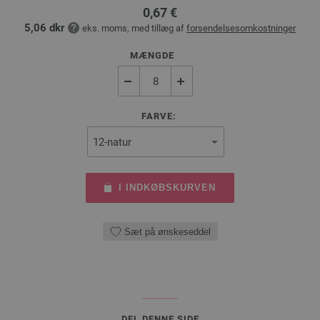
0,67 €
5,06 dkr
eks. moms, med tillæg af
forsendelsesomkostninger
MÆNGDE
FARVE:
I INDKØBSKURVEN
Sæt på ønskeseddel
DEL DENNE SIDE