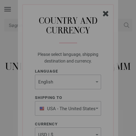
COUNTRY AND
CURRENCY
Min konto
Please select language, shipping
UNION KNOPF
destination and currency.
UNION KNOPF 37604/15MM
LANGUAGE
Varenr.: 37604
SHIPPING TO
USA - The United States
of America
CURRENCY