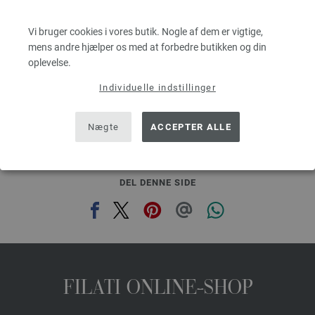
Løbelængde: ca. 55 m / 50 g
Pinde-/nåletykkelse: 6 - 7
Vi bruger cookies i vores butik. Nogle af dem er vigtige,
25,21 dkr
RRP:
43,70 dkr
mens andre hjælper os med at forbedre butikken og din
kg
eks. moms, med tillæg af forsendelsesomkostninger, Basispris:
504,20 dkr
/ kg
e
oplevelse.
Individuelle indstillinger
prev
next
Nægte
ACCEPTER ALLE
DEL DENNE SIDE
FILATI ONLINE-SHOP