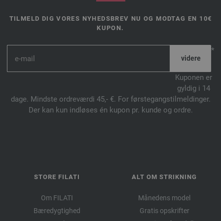
TILMELD DIG VORES NYHEDSBREV NU OG MODTAG EN 10€
KUPON.
*
Kuponen er
gyldig i 14
dage. Mindste ordreværdi 45,- €. For førstegangstilmeldinger.
Der kan kun indløses én kupon pr. kunde og ordre.
STORE FILATI
ALT OM STRIKNING
Om FILATI
Månedens model
Bæredygtighed
Gratis opskrifter