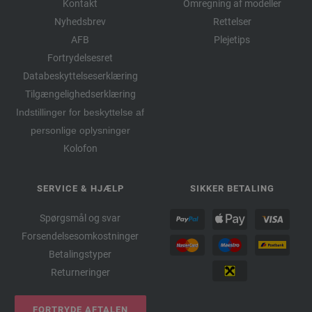
Kontakt
Omregning af modeller
Nyhedsbrev
Rettelser
AFB
Plejetips
Fortrydelsesret
Databeskyttelseserklæring
Tilgængelighedserklæring
Indstillinger for beskyttelse af
personlige oplysninger
Kolofon
SERVICE & HJÆLP
SIKKER BETALING
Spørgsmål og svar
Forsendelsesomkostninger
Betalingstyper
Returneringer
FORTRYDE AFTALEN