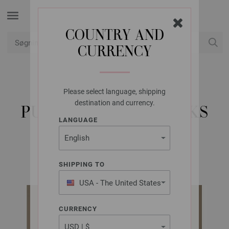
COUNTRY AND
CURRENCY
Min konto
Please select language, shipping
LANA GROSSA
destination and currency.
PULLOVER COSY SOCKS
LANGUAGE
Cosy Socks 4 Babies | Model 2
SHIPPING TO
USA - The United States
of America
CURRENCY