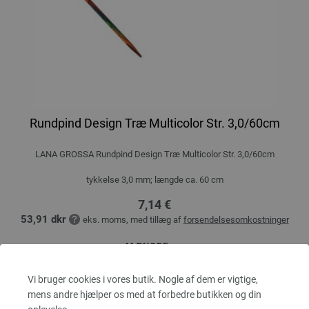
Rundpind Design Træ Multicolor Str. 3,0/60cm
LANA GROSSA Rundpind Design Træ Multicolor Str. 3,0/60cm
tykkelse 3,0 mm; længde ca. 60 cm
7,14 €
53,91 dkr
eks. moms, med tillæg af
forsendelsesomkostninger
MÆNGDE
Vi bruger cookies i vores butik. Nogle af dem er vigtige,
mens andre hjælper os med at forbedre butikken og din
I INDKØBSKURVEN