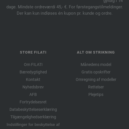
gyldig i 14
dage. Mindste ordreværdi 45,- €. For førstegangstilmeldinger.
Der kan kun indløses én kupon pr. kunde og ordre.
STORE FILATI
ALT OM STRIKNING
Om FILATI
Månedens model
Bæredygtighed
Gratis opskrifter
Kontakt
Omregning af modeller
Nyhedsbrev
Rettelser
AFB
Plejetips
Fortrydelsesret
Databeskyttelseserklæring
Tilgængelighedserklæring
Indstillinger for beskyttelse af