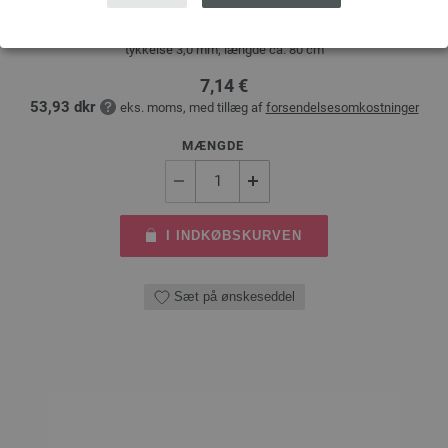
LANA GROSSA Rundpind Design Træ Multicolor Str. 3,0/80cm
tykkelse 3,0 mm; længde ca. 80 cm
7,14 €
53,93 dkr
eks. moms, med tillæg af
forsendelsesomkostninger
MÆNGDE
I INDKØBSKURVEN
Sæt på ønskeseddel