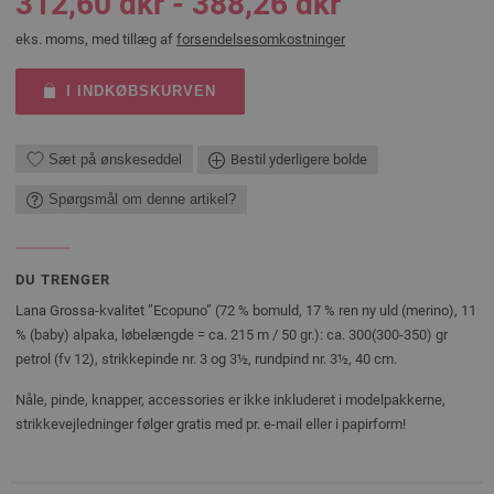
312,60 dkr - 388,26 dkr
eks. moms, med tillæg af
forsendelsesomkostninger
I INDKØBSKURVEN
Sæt på ønskeseddel
Bestil yderligere bolde
Spørgsmål om denne artikel?
DU TRENGER
Lana Grossa-kvalitet ”Ecopuno” (72 % bomuld, 17 % ren ny uld (merino), 11
% (baby) alpaka, løbelængde = ca. 215 m / 50 gr.): ca. 300(300-350) gr
petrol (fv 12), strikkepinde nr. 3 og 3½, rundpind nr. 3½, 40 cm.
Nåle, pinde, knapper, accessories er ikke inkluderet i modelpakkerne,
strikkevejledninger følger gratis med pr. e-mail eller i papirform!