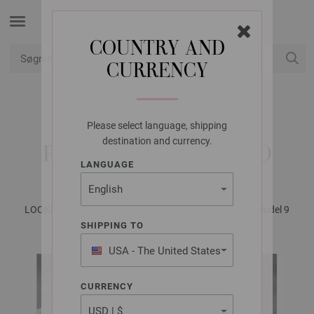
COUNTRY AND
CURRENCY
Min konto
Please select language, shipping
LANA GROSSA
destination and currency.
PULLOVER ECOPUNO
LANGUAGE
LOOKBOOK No. 12 - Magasin (DE) + Opskrifter (DK) | Model 9
SHIPPING TO
USA - The United States
of America
CURRENCY