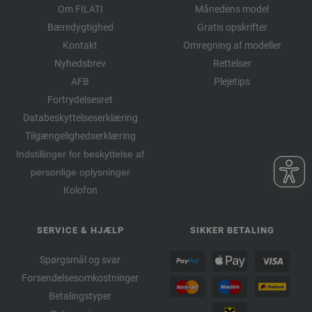
Om FILATI
Månedens model
Bæredygtighed
Gratis opskrifter
Kontakt
Omregning af modeller
Nyhedsbrev
Rettelser
AFB
Plejetips
Fortrydelsesret
Databeskyttelseserklæring
Tilgængelighedserklæring
Indstillinger for beskyttelse af
personlige oplysninger
Kolofon
SERVICE & HJÆLP
SIKKER BETALING
Spørgsmål og svar
Forsendelsesomkostninger
Betalingstyper