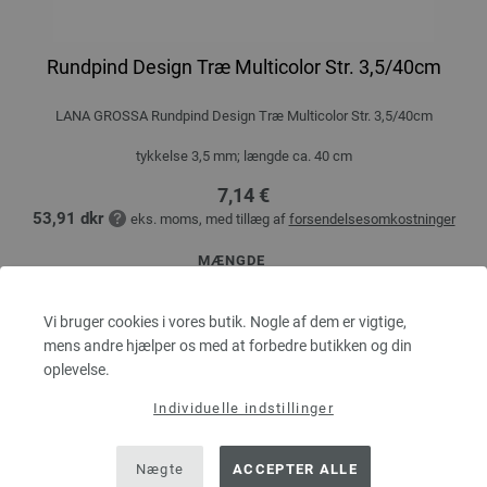
Rundpind Design Træ Multicolor Str. 3,5/40cm
LANA GROSSA Rundpind Design Træ Multicolor Str. 3,5/40cm
tykkelse 3,5 mm; længde ca. 40 cm
7,14 €
53,91 dkr
eks. moms, med tillæg af
forsendelsesomkostninger
MÆNGDE
Vi bruger cookies i vores butik. Nogle af dem er vigtige,
mens andre hjælper os med at forbedre butikken og din
I INDKØBSKURVEN
oplevelse.
Individuelle indstillinger
Sæt på ønskeseddel
Nægte
ACCEPTER ALLE