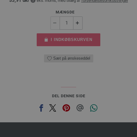
53,91 dkr
eks. moms, med tillæg af
forsendelsesomkostninger
MÆNGDE
I INDKØBSKURVEN
Sæt på ønskeseddel
DEL DENNE SIDE