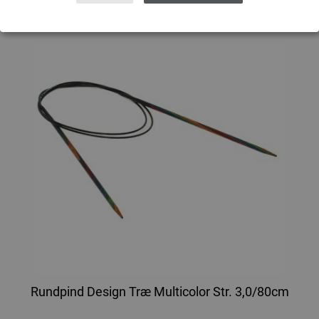
Rundpind Design Træ Multicolor Str. 3,0/80cm