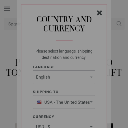
COUNTRY AND
CURRENCY
Min konto
Please select language, shipping
LANA GROSSA
destination and currency.
PULLOVER GOMITOLO
LANGUAGE
TONO - STRIKKEOPSKRIFT
(NO)
SHIPPING TO
USA - The United States
GOMITOLO No. 15 | Model 19
of America
CURRENCY