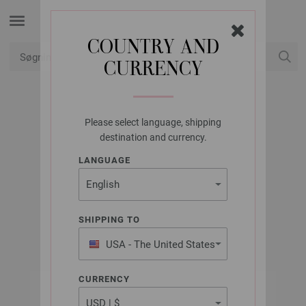
COUNTRY AND
CURRENCY
Min konto
Please select language, shipping
LANA GROSSA
destination and currency.
GOMITOLO NO. 15 -
LANGUAGE
GERMAN EDITION
SHIPPING TO
Forår/Sommer 2025
USA - The United States
of America
CURRENCY