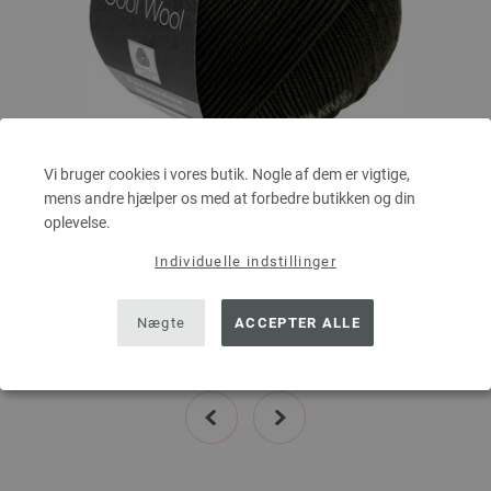
Vi bruger cookies i vores butik. Nogle af dem er vigtige,
Lana Grossa
mens andre hjælper os med at forbedre butikken og din
COOL WOOL
oplevelse.
100 % Ren, ny merinould
Individuelle indstillinger
Løbelængde: ca. 160 m / 50 g
Pinde-/nåletykkelse: 3 - 3,5
43,70 dkr
Nægte
ACCEPTER ALLE
,00
eks. moms, med tillæg af forsendelsesomkostninger, Basispris:
874,00 dkr
/ kg
prev
next