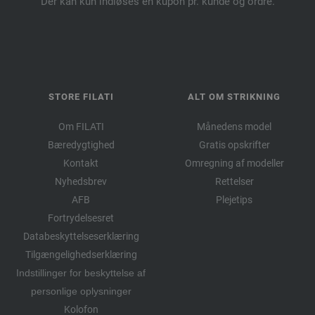
Der kan kun indløses én kupon pr. kunde og ordre.
STORE FILATI
ALT OM STRIKNING
Om FILATI
Månedens model
Bæredygtighed
Gratis opskrifter
Kontakt
Omregning af modeller
Nyhedsbrev
Rettelser
AFB
Plejetips
Fortrydelsesret
Databeskyttelseserklæring
Tilgængelighedserklæring
Indstillinger for beskyttelse af
personlige oplysninger
Kolofon