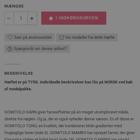
MÆNGDE
I INDKØBSKURVEN
Sæt på ønskeseddel
Vis modeller fra dette hæfte
Spørgsmål om denne artikel?
BESKRIVELSE
Hæftet er på TYSK. Individuelle beskrivelser kan fås på NORSK ved køb
af modelpakke.
GOMITOLO GARN giver farveeffekter på en meget ukompliceret måde,
direkte fra nøglen. Og ja, der er også nyheder denne sæson. En af disse er
GOMITOLO TONO, en kvalitet, der kombinerer blide gradienter med
frugtagtige toner (side 6). GOMITOLO MAMBO har sprayet farver, der giver
klassiske striber et livligt twist (side 18). GOMITOLO HIPPIE ser smukt