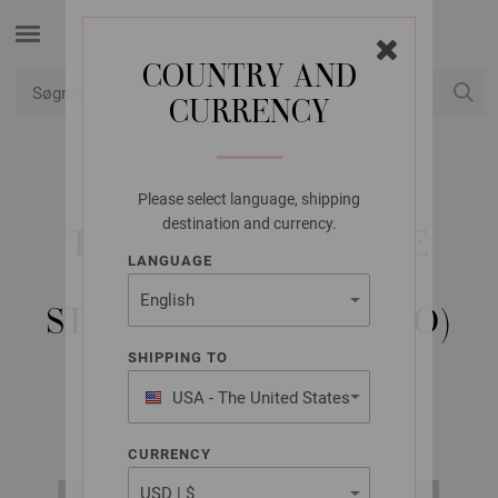
COUNTRY AND
CURRENCY
Min konto
Please select language, shipping
LANA GROSSA
destination and currency.
TREKANTTØRKLÆDE
LANGUAGE
ECOPUNO -
STRIKKEOPSKRIFT (NO)
SHIPPING TO
USA - The United States
Tücher & Co. No. 4 | Model 20
of America
CURRENCY