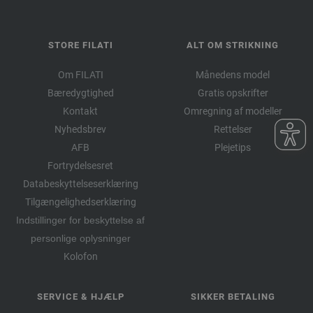
STORE FILATI
ALT OM STRIKNING
Om FILATI
Månedens model
Bæredygtighed
Gratis opskrifter
Kontakt
Omregning af modeller
Nyhedsbrev
Rettelser
AFB
Plejetips
Fortrydelsesret
Databeskyttelseserklæring
Tilgængelighedserklæring
Indstillinger for beskyttelse af
personlige oplysninger
Kolofon
SERVICE & HJÆLP
SIKKER BETALING