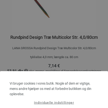
Rundpind Design Træ Multicolor Str. 4,0/80cm
LANA GROSSA Rundpind Design Træ Multicolor Str. 4,0/80cm
tykkelse 4,0 mm; længde ca. 80 cm
7,14 €
53,91 dkr
eks. moms, med tillæg af
forsendelsesomkostninger
MÆNGDE
Vi bruger cookies i vores butik. Nogle af dem er vigtige,
mens andre hjælper os med at forbedre butikken og din
oplevelse.
I INDKØBSKURVEN
Individuelle indstillinger