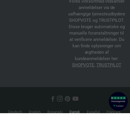
Vores virksomhed indsamler
anmeldelser via de
uafhængige tjenesteudbydere
SHOPVOTE og TRUSTPILOT.
Disse bruger automatiske og
manuelle foranstaltninger til
at verificere anmeldelser. Du
kan finde oplysninger om
ægtheden af
kundeanmeldelser her:
SHOPVOTE
,
TRUSTPILOT
Deutsch
English
Bosanski
Dansk
Español
Français
Hrvatski
Italiano
Nederlands
Norsk
Русский
Srpski
Suomi
Svenska