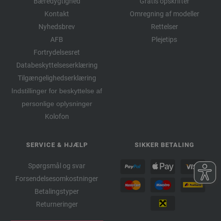
Bæredygtighed
Gratis opskrifter
Kontakt
Omregning af modeller
Nyhedsbrev
Rettelser
AFB
Plejetips
Fortrydelsesret
Databeskyttelseserklæring
Tilgængelighedserklæring
Indstillinger for beskyttelse af
personlige oplysninger
Kolofon
SERVICE & HJÆLP
SIKKER BETALING
Spørgsmål og svar
Forsendelsesomkostninger
Betalingstyper
Returneringer