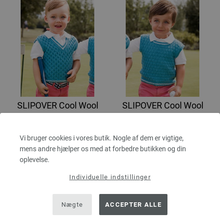
SLIPOVER Cool Wool
SLIPOVER Cool Wool
FILATI INFANTI No. 14 | Model 56
FILATI INFANTI No. 14 | Model 57
131,10 dkr
131,10 dkr
eks. moms, med tillæg af
eks. moms, med tillæg af
Vi bruger cookies i vores butik. Nogle af dem er vigtige,
forsendelsesomkostninger
forsendelsesomkostninger
mens andre hjælper os med at forbedre butikken og din
oplevelse.
Individuelle indstillinger
Nægte
ACCEPTER ALLE