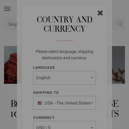
COUNTRY AND
CURRENCY
Min konto
Please select language, shipping
destination and currency.
LANGUAGE
MODELPAKKER
SHIPPING TO
BØRN | BØRN (STØRRELSE
USA - The United States
of America
104-152) | TOPPE & SHIRTS
CURRENCY