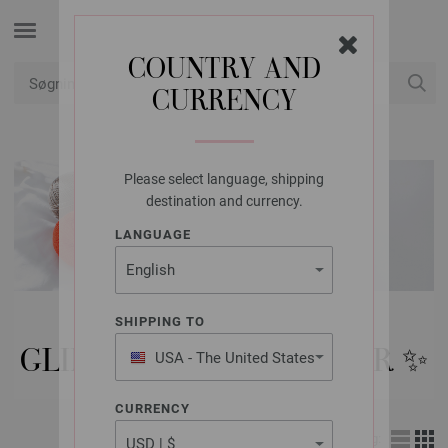
COUNTRY AND
CURRENCY
Min konto
Please select language, shipping
destination and currency.
LANGUAGE
MODELPAKKER
SHIPPING TO
GLIMMER OG PAILLETTER ✨️
USA - The United States
of America
CURRENCY
Visning: