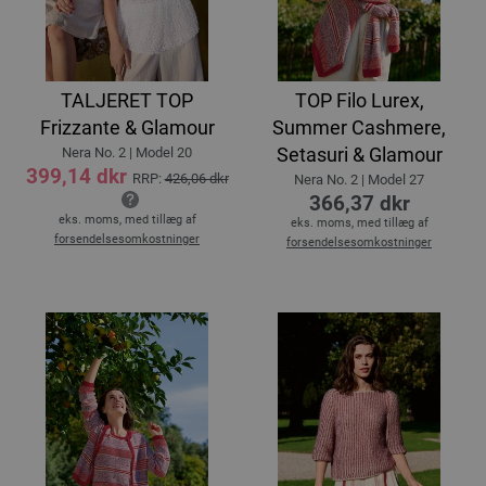
TALJERET TOP
TOP Filo Lurex,
Frizzante & Glamour
Summer Cashmere,
Setasuri & Glamour
Nera No. 2 | Model 20
399,14 dkr
RRP:
426,06 dkr
Nera No. 2 | Model 27
366,37 dkr
eks. moms, med tillæg af
eks. moms, med tillæg af
forsendelsesomkostninger
forsendelsesomkostninger