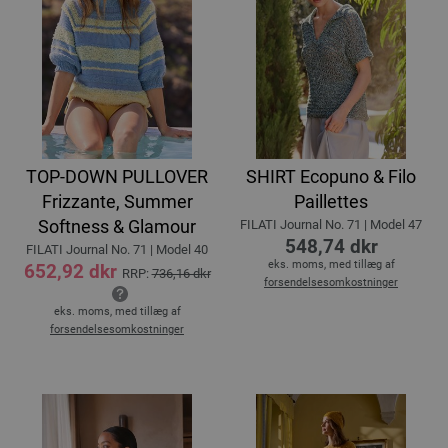
TOP-DOWN PULLOVER
SHIRT Ecopuno & Filo
Frizzante, Summer
Paillettes
Softness & Glamour
FILATI Journal No. 71 | Model 47
548,74 dkr
FILATI Journal No. 71 | Model 40
eks. moms, med tillæg af
652,92 dkr
RRP:
736,16 dkr
forsendelsesomkostninger
eks. moms, med tillæg af
forsendelsesomkostninger