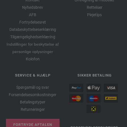
Kontakt
Omregning af modeller
Nyhedsbrev
Rettelser
AFB
Plejetips
Fortrydelsesret
Databeskyttelseserklæring
Tilgængelighedserklæring
Indstillinger for beskyttelse af
personlige oplysninger
Kolofon
SERVICE & HJÆLP
SIKKER BETALING
Spørgsmål og svar
Forsendelsesomkostninger
Betalingstyper
Returneringer
FORTRYDE AFTALEN