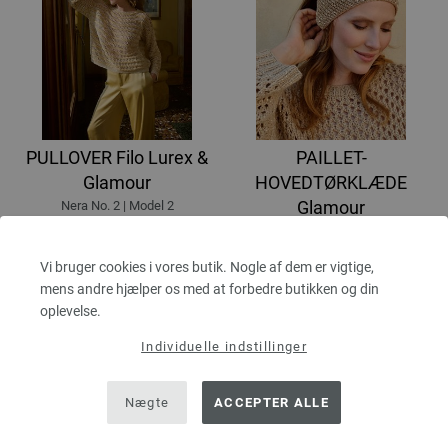
PULLOVER Filo Lurex &
PAILLET-
Glamour
HOVEDTØRKLÆDE
Glamour
Nera No. 2 | Model 2
668,88 dkr
Nera No. 2 | Model 3
eks. moms, med tillæg af
173,94 dkr
forsendelsesomkostninger
Vi bruger cookies i vores butik. Nogle af dem er vigtige,
eks. moms, med tillæg af
mens andre hjælper os med at forbedre butikken og din
forsendelsesomkostninger
oplevelse.
Individuelle indstillinger
Nægte
ACCEPTER ALLE