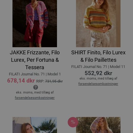
JAKKE Frizzante, Filo
SHIRT Finito, Filo Lurex
Lurex, Per Fortuna &
& Filo Paillettes
Tessera
FILATI Journal No. 71 | Model 11
552,92 dkr
FILATI Journal No. 71 | Model 1
eks. moms, med tillæg af
678,14 dkr
RRP:
731,95 dkr
forsendelsesomkostninger
eks. moms, med tillæg af
forsendelsesomkostninger