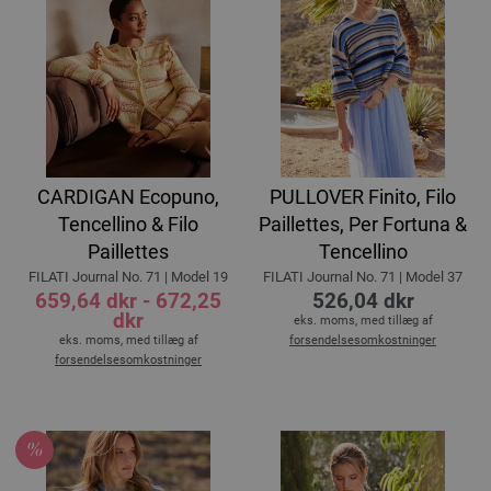
CARDIGAN Ecopuno,
PULLOVER Finito, Filo
Tencellino & Filo
Paillettes, Per Fortuna &
Paillettes
Tencellino
FILATI Journal No. 71 | Model 19
FILATI Journal No. 71 | Model 37
659,64 dkr - 672,25
526,04 dkr
dkr
eks. moms, med tillæg af
eks. moms, med tillæg af
forsendelsesomkostninger
forsendelsesomkostninger