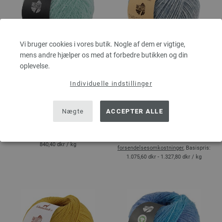
Vi bruger cookies i vores butik. Nogle af dem er vigtige,
LEGGERISSIMO
NATURAL ALPACA
mens andre hjælper os med at forbedre butikken og din
100 % Polyamid
Pelo
oplevelse.
Løbelængde: ca. 150 m / 50
63 % Bomuld, 31 % Alpakka,
Individuelle indstillinger
g
6 % Ren, ny merinould
Pinde-/nåletykkelse: 4 - 4,5
Løbelængde: ca. 125 m / 50
42,02 dkr
RRP:
54,62 dkr
g
Nægte
ACCEPTER ALLE
Pinde-/nåletykkelse: 5 - 6
eks. moms, med tillæg af
53,78 dkr - 66,39 dkr
forsendelsesomkostninger
, Basispris:
eks. moms, med tillæg af
840,40 dkr
/ kg
forsendelsesomkostninger
, Basispris:
1.075,60 dkr - 1.327,80 dkr
/ kg