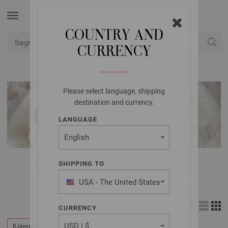
COUNTRY AND
CURRENCY
Min konto
Please select language, shipping
destination and currency.
LANGUAGE
OUTLET | BABY GARN
SHIPPING TO
USA - The United States
of America
Visning:
CURRENCY
Kategorier
Filtrer efter