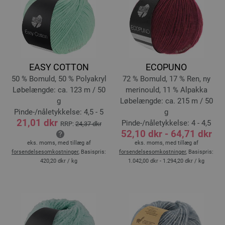
EASY COTTON
ECOPUNO
50 % Bomuld, 50 % Polyakryl
72 % Bomuld, 17 % Ren, ny
Løbelængde: ca. 123 m / 50
merinould, 11 % Alpakka
g
Løbelængde: ca. 215 m / 50
Pinde-/nåletykkelse: 4,5 - 5
g
21,01 dkr
Pinde-/nåletykkelse: 4 - 4,5
RRP:
24,37 dkr
52,10 dkr - 64,71 dkr
eks. moms, med tillæg af
eks. moms, med tillæg af
forsendelsesomkostninger
, Basispris:
forsendelsesomkostninger
, Basispris:
420,20 dkr
/ kg
1.042,00 dkr - 1.294,20 dkr
/ kg