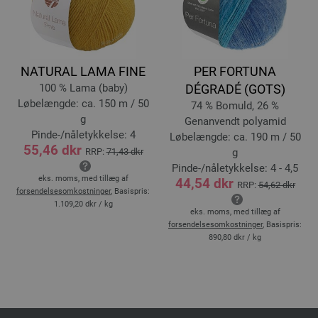
NATURAL LAMA FINE
PER FORTUNA
100 % Lama (baby)
DÉGRADÉ (GOTS)
Løbelængde: ca. 150 m / 50
74 % Bomuld, 26 %
g
Genanvendt polyamid
Pinde-/nåletykkelse: 4
Løbelængde: ca. 190 m / 50
55,46 dkr
RRP:
71,43 dkr
g
Pinde-/nåletykkelse: 4 - 4,5
eks. moms, med tillæg af
44,54 dkr
RRP:
54,62 dkr
forsendelsesomkostninger
, Basispris:
1.109,20 dkr
/ kg
eks. moms, med tillæg af
forsendelsesomkostninger
, Basispris:
890,80 dkr
/ kg