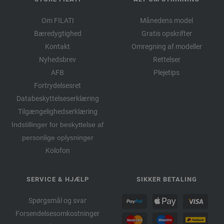
Om FILATI
Månedens model
Bæredygtighed
Gratis opskrifter
Kontakt
Omregning af modeller
Nyhedsbrev
Rettelser
AFB
Plejetips
Fortrydelsesret
Databeskyttelseserklæring
Tilgængelighedserklæring
Indstillinger for beskyttelse af
personlige oplysninger
Kolofon
SERVICE & HJÆLP
SIKKER BETALING
Spørgsmål og svar
Forsendelsesomkostninger