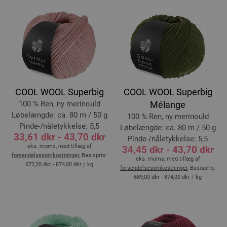
COOL WOOL Superbig
COOL WOOL Superbig
100 % Ren, ny merinould
Mélange
Løbelængde: ca. 80 m / 50 g
100 % Ren, ny merinould
Pinde-/nåletykkelse: 5,5
Løbelængde: ca. 80 m / 50 g
33,61 dkr - 43,70 dkr
Pinde-/nåletykkelse: 5,5
eks. moms, med tillæg af
34,45 dkr - 43,70 dkr
forsendelsesomkostninger
, Basispris:
eks. moms, med tillæg af
672,20 dkr - 874,00 dkr
/ kg
forsendelsesomkostninger
, Basispris:
689,00 dkr - 874,00 dkr
/ kg