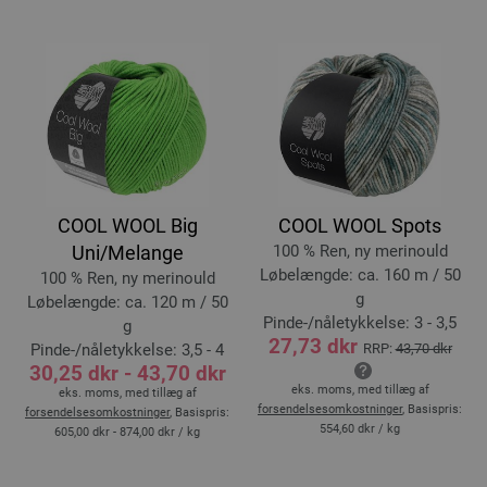
COOL WOOL Big
COOL WOOL Spots
Uni/Melange
100 % Ren, ny merinould
Løbelængde: ca. 160 m / 50
100 % Ren, ny merinould
g
Løbelængde: ca. 120 m / 50
Pinde-/nåletykkelse: 3 - 3,5
g
27,73 dkr
Pinde-/nåletykkelse: 3,5 - 4
RRP:
43,70 dkr
30,25 dkr - 43,70 dkr
eks. moms, med tillæg af
eks. moms, med tillæg af
forsendelsesomkostninger
, Basispris:
forsendelsesomkostninger
, Basispris:
554,60 dkr
/ kg
605,00 dkr - 874,00 dkr
/ kg