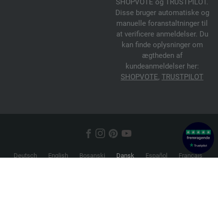
SHOPVOTE og TRUSTPILOT.
Disse bruger automatiske og
manuelle foranstaltninger til
at verificere anmeldelser. Du
kan finde oplysninger om
ægtheden af
kundeanmeldelser her:
SHOPVOTE
,
TRUSTPILOT
Deutsch
English
Bosanski
Dansk
Español
Français
Hrvatski
Italiano
Nederlands
Norsk
Русский
Srpski
Suomi
Svenska
© 2026 FILATI eCommerce GmbH