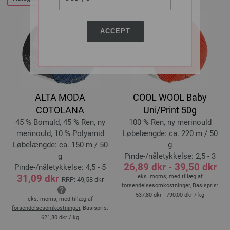
ACCEPT
ALTA MODA
COOL WOOL Baby
COTOLANA
Uni/Print 50g
45 % Bomuld, 45 % Ren, ny
100 % Ren, ny merinould
merinould, 10 % Polyamid
Løbelængde: ca. 220 m / 50
Løbelængde: ca. 150 m / 50
g
g
Pinde-/nåletykkelse: 2,5 - 3
26,89 dkr - 39,50 dkr
Pinde-/nåletykkelse: 4,5 - 5
31,09 dkr
eks. moms, med tillæg af
RRP:
49,58 dkr
forsendelsesomkostninger
, Basispris:
537,80 dkr - 790,00 dkr
/ kg
eks. moms, med tillæg af
forsendelsesomkostninger
, Basispris:
621,80 dkr
/ kg