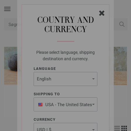
COUNTRY AND
CURRENCY
Min konto
Please select language, shipping
destination and currency.
LANGUAGE
LANA GROSSA
SHIPPING TO
ULD & GARN
USA - The United States
of America
CURRENCY
Visning: