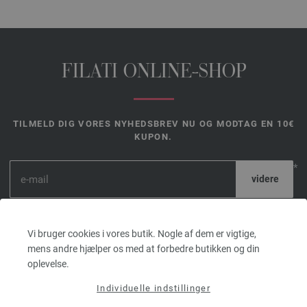
FILATI ONLINE-SHOP
TILMELD DIG VORES NYHEDSBREV NU OG MODTAG EN 10€
KUPON.
*
Kuponen er
gyldig i 14
Vi bruger cookies i vores butik. Nogle af dem er vigtige,
dage. Mindste ordreværdi 45,- €. For førstegangstilmeldinger.
mens andre hjælper os med at forbedre butikken og din
Der kan kun indløses én kupon pr. kunde og ordre.
oplevelse.
Individuelle indstillinger