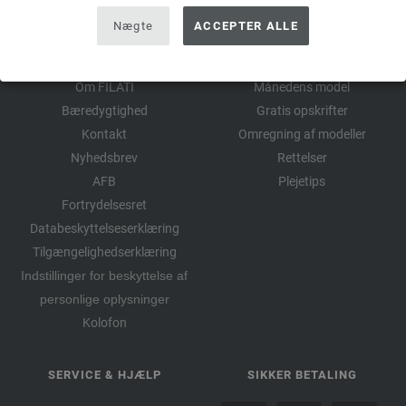
Nægte
ACCEPTER ALLE
STORE FILATI
ALT OM STRIKNING
Om FILATI
Månedens model
Bæredygtighed
Gratis opskrifter
Kontakt
Omregning af modeller
Nyhedsbrev
Rettelser
AFB
Plejetips
Fortrydelsesret
Databeskyttelseserklæring
Tilgængelighedserklæring
Indstillinger for beskyttelse af
personlige oplysninger
Kolofon
SERVICE & HJÆLP
SIKKER BETALING