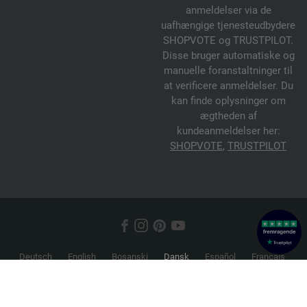
anmeldelser via de
uafhængige tjenesteudbydere
SHOPVOTE og TRUSTPILOT.
Disse bruger automatiske og
manuelle foranstaltninger til
at verificere anmeldelser. Du
kan finde oplysninger om
ægtheden af
kundeanmeldelser her:
SHOPVOTE
,
TRUSTPILOT
Deutsch
English
Bosanski
Dansk
Español
Français
Hrvatski
Italiano
Nederlands
Norsk
Русский
Srpski
Suomi
Svenska