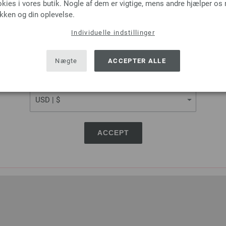
okies i vores butik. Nogle af dem er vigtige, mens andre hjælper os
ikken og din oplevelse.
Individuelle indstillinger
SHIPPING TO
USA - The United States of America
Nægte
ACCEPTER ALLE
CURRENCY
ACCEPT