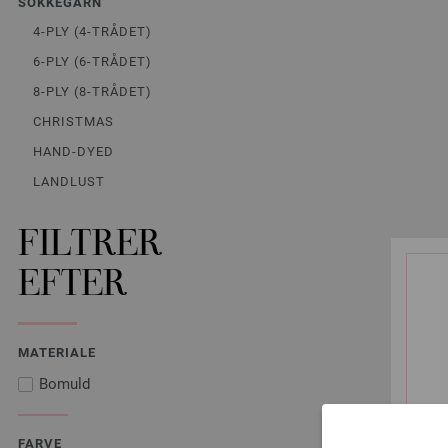
SOKKEGARN
4-PLY (4-TRÅDET)
6-PLY (6-TRÅDET)
8-PLY (8-TRÅDET)
CHRISTMAS
HAND-DYED
LANDLUST
FILTRER
EFTER
MATERIALE
Bomuld
FARVE