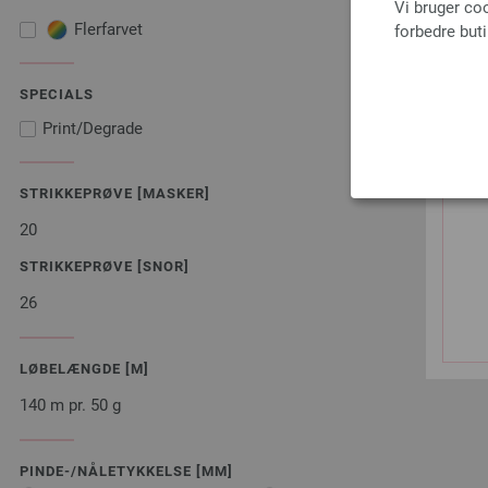
Vi bruger co
Flerfarvet
forbedre but
SPECIALS
Print/Degrade
STRIKKEPRØVE [MASKER]
20
STRIKKEPRØVE [SNOR]
26
LØBELÆNGDE [M]
140 m pr. 50 g
PINDE-/NÅLETYKKELSE [MM]