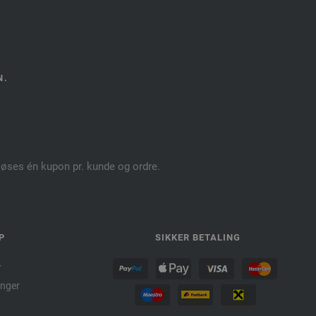
N.
dløses én kupon pr. kunde og ordre.
P
SIKKER BETALING
r
nger