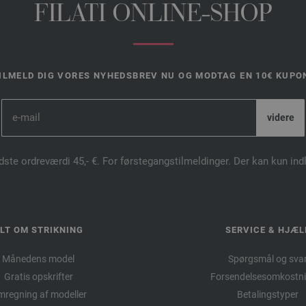
FILATI ONLINE-SHOP
ILMELD DIG VORES NYHEDSBREV NU OG MODTAG EN 10€ KUPO
dste ordreværdi 45,- €. For førstegangstilmeldinger. Der kan kun in
LT OM STRIKNING
SERVICE & HJÆL
Månedens model
Spørgsmål og sva
Gratis opskrifter
Forsendelsesomkostni
regning af modeller
Betalingstyper