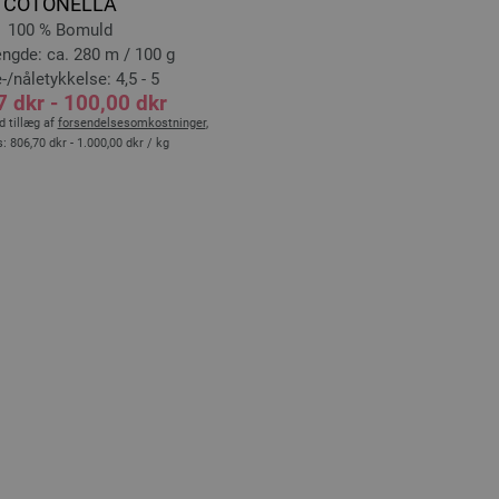
COTONELLA
100 % Bomuld
ngde: ca. 280 m / 100 g
-/nåletykkelse: 4,5 - 5
7 dkr - 100,00 dkr
 tillæg af
forsendelsesomkostninger
,
s:
806,70 dkr - 1.000,00 dkr
/ kg