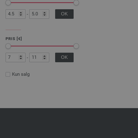
-
PRIS [€]
-
Kun salg