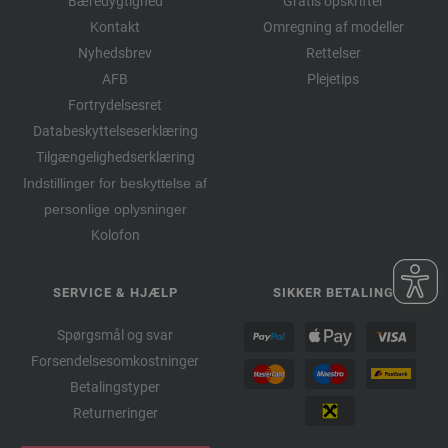
Bæredygtighed
Gratis opskrifter
Kontakt
Omregning af modeller
Nyhedsbrev
Rettelser
AFB
Plejetips
Fortrydelsesret
Databeskyttelseserklæring
Tilgængelighedserklæring
Indstillinger for beskyttelse af
personlige oplysninger
Kolofon
SERVICE & HJÆLP
SIKKER BETALING
Spørgsmål og svar
Forsendelsesomkostninger
Betalingstyper
Returneringer