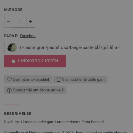
MÆNGDE
FARVE:
Farvekort
01-pastelgrøn/pastelrosa/beige/pastelblå/grå lilla
I INDKØBSKURVEN
Sæt på ønskeseddel
Vis modeller til dette garn
Spørgsmål om denne artikel?
BESKRIVELSE
Blødt, trykt kædespundet garn i umerceriseret Pima-bomuld
Cotonella er et blødt sommergarn af 100 % bomuld med en særlig charme: