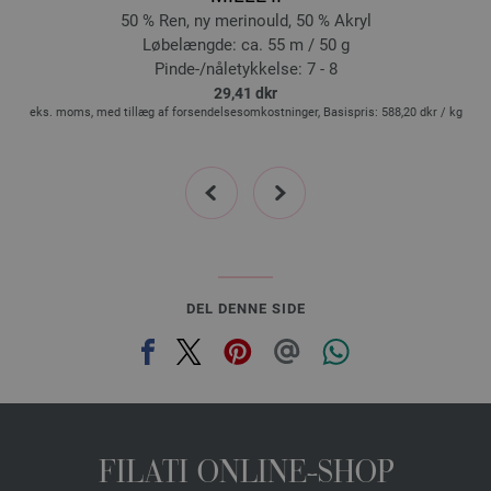
16-opalgrøn/
mynte/
himmelblå/
sartlilla/
rosa/
mørk grøn/
græsgrøn/
gulgrøn/
50 % Ren, ny merinould, 50 % Akryl
lys oliven/
mørk oliven | EAN: 4033493397544
Løbelængde: ca. 55 m / 50 g
17-petrol/
rødviolet/
fuchsia/
grå lilla/
myntegrøn/
brombær/
hindbær/
mørk
Pinde-/nåletykkelse: 7 - 8
blå/
mellem blå/
gulgrøn/
græsgrøn | EAN: 4033493397551
29,41 dkr
18-mørk oliven/
syren/
gul/
orange/
pink/
mudder/
mynteturkis/
mørk grå |
g
eks. moms, med tillæg af forsendelsesomkostninger, Basispris:
588,20 dkr
/ kg
e
EAN: 4033493397568
19-kamel/
pink/
fuchsia/
rødviolet/
grå/
syren/
gulorange/
rød/
gul | EAN:
prev
next
4033493397575
20-sart syren/
natur/
vanilje/
grå/
ruste/
kamel | EAN: 4033493397582
DEL DENNE SIDE
FILATI ONLINE-SHOP