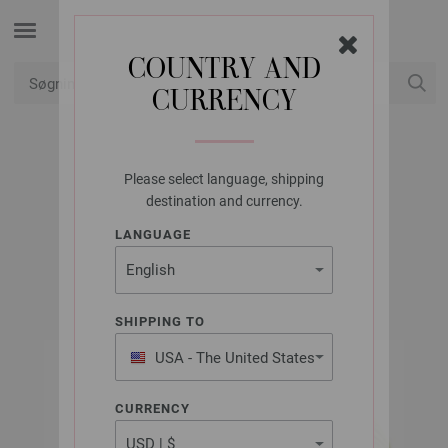
COUNTRY AND
CURRENCY
Min konto
Please select language, shipping
LANA GROSSA
destination and currency.
COTONELLA
LANGUAGE
SHIPPING TO
USA - The United States
of America
CURRENCY