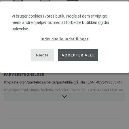
Må ikke
Liggetørre
Må ikke
Brug lavt
tumbles
bleges
jernindhold
Vi bruger cookies i vores butik. Nogle af dem er vigtige,
mens andre hjælper os med at forbedre butikken og din
oplevelse.
Individuelle indstillinger
Rengøring
Vask 30°C
med
(blid)
perchlorethylen
Nægte
ACCEPTER ALLE
FARVEBETEGNELSER
01-pastelgrøn/
pastelrosa/
beige/
pastelblå/
grå lilla | EAN: 4033493358743
02-gulgrøn/
rød/
vinrød/
fuchsia/
rødviolet/
lilla/
beige | EAN: 4033493358750
03-lys grå/
påskelilje/
gul/
rosa beige/
pink/
laks | EAN: 4033493358767
04-vinrød/
orange/
rød/
ildrød/
terrakotta/
teglstensrød/
pink/
lilla | EAN:
4033493358774
05-vinrød/
orange/
gulgrøn/
mørk grøn/
gran/
mosgrøn/
nougat/
grågrøn | EAN:
4033493358781