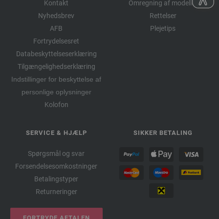
Kontakt
Omregning af modeller
Nyhedsbrev
Rettelser
AFB
Plejetips
Fortrydelsesret
Databeskyttelseserklæring
Tilgængelighedserklæring
Indstillinger for beskyttelse af
personlige oplysninger
Kolofon
SERVICE & HJÆLP
SIKKER BETALING
Spørgsmål og svar
Forsendelsesomkostninger
Betalingstyper
Returneringer
FORTRYDE AFTALEN