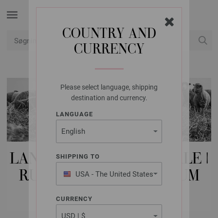
COUNTRY AND
CURRENCY
Min konto
Please select language, shipping
destination and currency.
LANGUAGE
LANA GROSSA PINDE/NÅLE |
SHIPPING TO
RUNDPINDE | ALUMINIUM
USA - The United States
of America
RAINBOW
CURRENCY