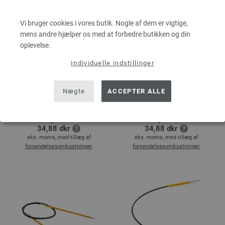
Vi bruger cookies i vores butik. Nogle af dem er vigtige,
mens andre hjælper os med at forbedre butikken og din
oplevelse.
Individuelle indstillinger
Nægte
ACCEPTER ALLE
Rundpind Aluminium
Rundpind Aluminium
Rainbow Str. 3,0/80cm
Rainbow Str. 3,0/80cm
4,62 €
4,62 €
34,88 dkr
34,88 dkr
eks. moms, med tillæg af
eks. moms, med tillæg af
forsendelsesomkostninger
forsendelsesomkostninger