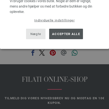
Vi bruger cookies i vores butik. Nogle af dem er vigtige,
mens andre hjælper os med at forbedre butikken og din
oplevelse.
prev
next
Individuelle indstillinger
Nægte
ACCEPTER ALLE
DEL DENNE SIDE
FILATI ONLINE-SHOP
TILMELD DIG VORES NYHEDSBREV NU OG MODTAG EN 10€
KUPON.