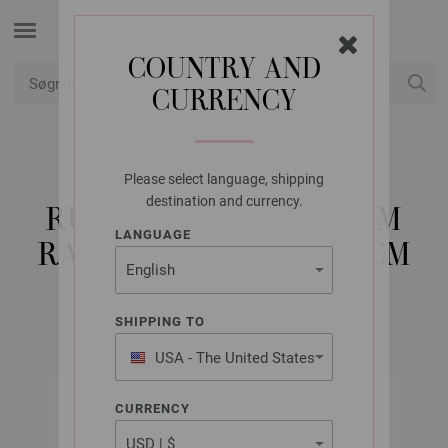
COUNTRY AND
CURRENCY
Min konto
Please select language, shipping
LANA GROSSA
destination and currency.
RUNDPIND ALUMINIUM
LANGUAGE
RAINBOW STR. 2,5/80CM
SHIPPING TO
USA - The United States
of America
CURRENCY