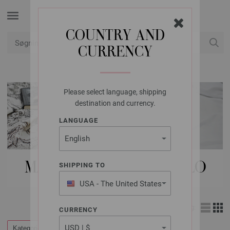
COUNTRY AND
CURRENCY
Min konto
Please select language, shipping
destination and currency.
LANGUAGE
MAGASINER | GOMITOLO
SHIPPING TO
USA - The United States
of America
Visning:
CURRENCY
Kategorier