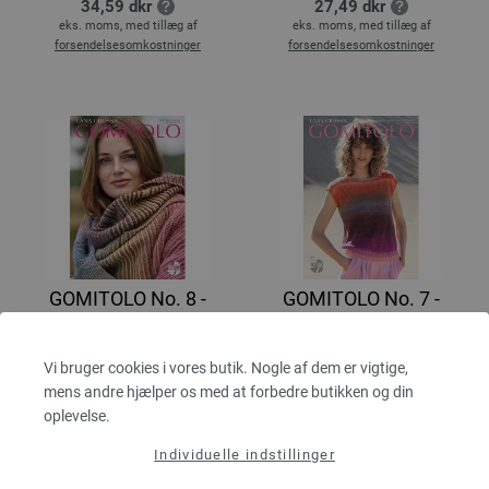
34,59 dkr
27,49 dkr
eks. moms, med tillæg af
eks. moms, med tillæg af
forsendelsesomkostninger
forsendelsesomkostninger
GOMITOLO No. 8 -
GOMITOLO No. 7 -
Magasin (DE) +
Magasin (DE) +
Opskrifter (DK)
Opskrifter (DK)
Vi bruger cookies i vores butik. Nogle af dem er vigtige,
september 2021
april 2021
mens andre hjælper os med at forbedre butikken og din
3,64 €
2,80 €
oplevelse.
27,49 dkr
21,15 dkr
eks. moms, med tillæg af
eks. moms, med tillæg af
Individuelle indstillinger
forsendelsesomkostninger
forsendelsesomkostninger