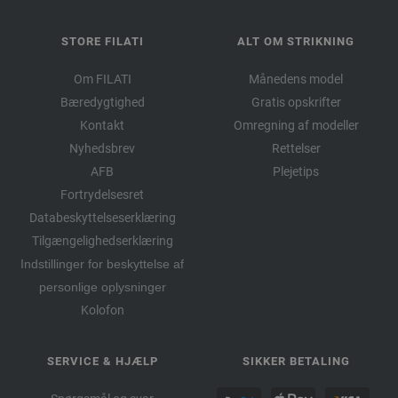
STORE FILATI
ALT OM STRIKNING
Om FILATI
Månedens model
Bæredygtighed
Gratis opskrifter
Kontakt
Omregning af modeller
Nyhedsbrev
Rettelser
AFB
Plejetips
Fortrydelsesret
Databeskyttelseserklæring
Tilgængelighedserklæring
Indstillinger for beskyttelse af
personlige oplysninger
Kolofon
SERVICE & HJÆLP
SIKKER BETALING