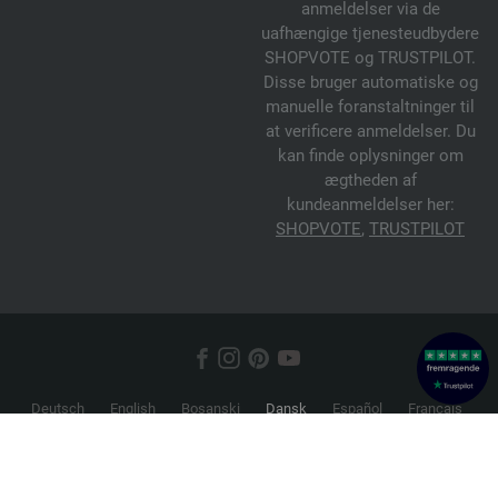
anmeldelser via de
uafhængige tjenesteudbydere
SHOPVOTE og TRUSTPILOT.
Disse bruger automatiske og
manuelle foranstaltninger til
at verificere anmeldelser. Du
kan finde oplysninger om
ægtheden af
kundeanmeldelser her:
SHOPVOTE
,
TRUSTPILOT
Deutsch
English
Bosanski
Dansk
Español
Français
Hrvatski
Italiano
Nederlands
Norsk
Русский
Srpski
Suomi
Svenska