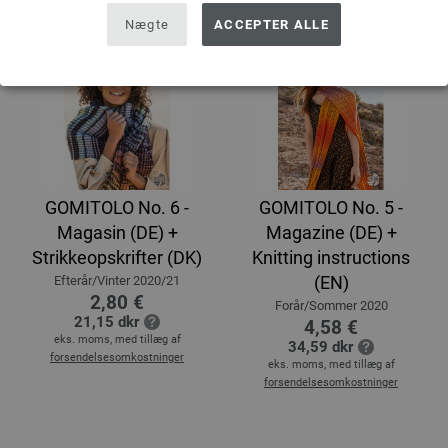
Nægte
ACCEPTER ALLE
GOMITOLO No. 6 -
GOMITOLO No. 5 -
Magasin (DE) +
Magazine (DE) +
Strikkeopskrifter (DK)
Knitting instructions
(EN)
Efterår/Vinter 2020/21
2,80 €
Forår/Sommer 2020
21,15 dkr
4,58 €
eks. moms, med tillæg af
34,59 dkr
forsendelsesomkostninger
eks. moms, med tillæg af
forsendelsesomkostninger