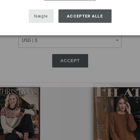
SHIPPING TO
USA - The United States of America
Nægte
ACCEPTER ALLE
al No. 71 - German Edition
LOOKBOOK No. 20 - Germ
Forår/Sommer 2026
Forår/Sommer 202
CURRENCY
8,41 €
6,07 €
63,50 dkr
45,83 dkr
 tillæg af
forsendelsesomkostninger
eks. moms, med tillæg af
forsendels
ACCEPT