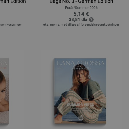
rman Edition
Bags No. 3 - German Edition
Forår/Sommer 2026
5,14 €
38,81 dkr
esomkostninger
eks. moms, med tillæg af
forsendelsesomkostninger