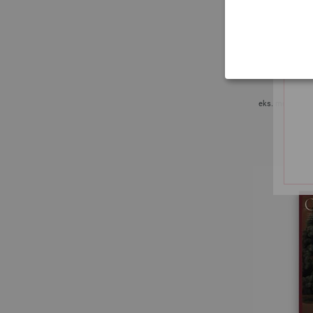
FILATI Journ
eks. moms, med