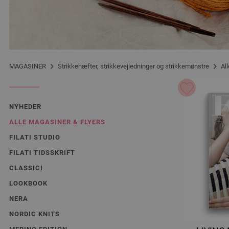
MAGASINER
Strikkehæfter, strikkevejledninger og strikkemønstre
All
NYHEDER
ALLE MAGASINER & FLYERS
FILATI STUDIO
FILATI TIDSSKRIFT
CLASSICI
LOOKBOOK
NERA
NORDIC KNITS