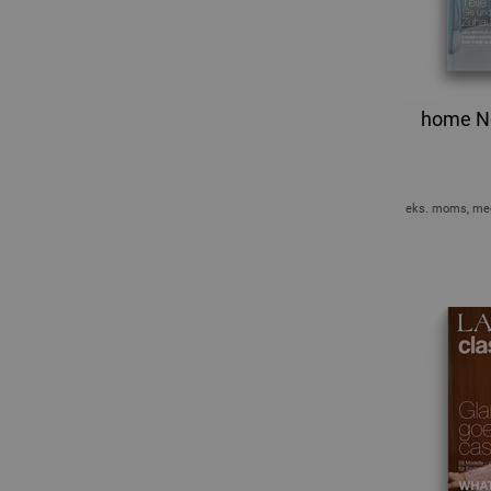
home No
eks. moms, med