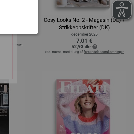
an Edition
Cosy Looks No. 2 - Magasin (DE) +
Strikkeopskrifter (DK)
6
december 2025
7,01 €
esomkostninger
52,93 dkr
eks. moms, med tillæg af
forsendelsesomkostninger