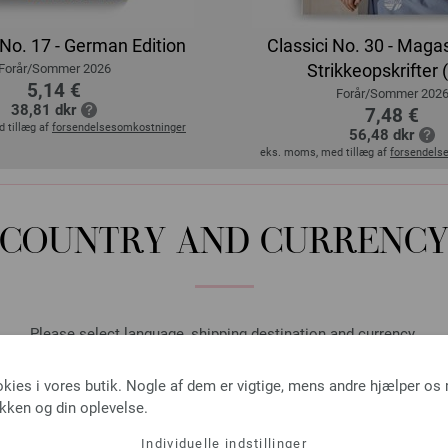
No. 17 - German Edition
Classici No. 30 - Magas
Strikkeopskrifter 
Forår/Sommer 2026
5,14 €
Forår/Sommer 202
38,81 dkr
7,48 €
 tillæg af
forsendelsesomkostninger
56,48 dkr
eks. moms, med tillæg af
forsendels
COUNTRY AND CURRENC
Please select language, shipping destination and currency.
LANGUAGE
okies i vores butik. Nogle af dem er vigtige, mens andre hjælper os
ikken og din oplevelse.
Individuelle indstillinger