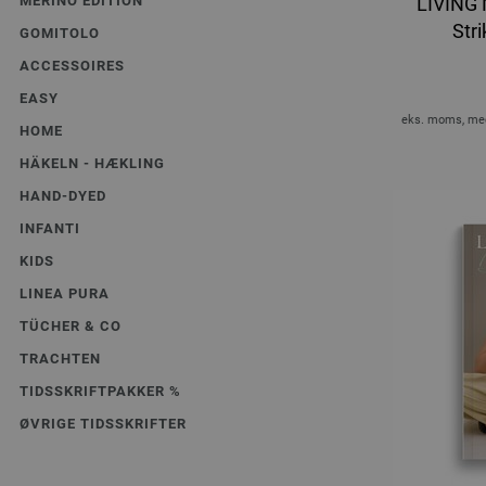
MERINO EDITION
LIVING 
Stri
GOMITOLO
ACCESSOIRES
EASY
eks. moms, med
HOME
HÄKELN - HÆKLING
HAND-DYED
INFANTI
KIDS
LINEA PURA
TÜCHER & CO
TRACHTEN
TIDSSKRIFTPAKKER %
ØVRIGE TIDSSKRIFTER