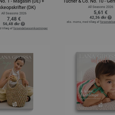
No. 1 - Magasin (DE) +
Tücher & Co. No. 10 - Ge
kkeopskrifter (DK)
All Seasons 2026
5,61 €
All Seasons 2026
42,36 dkr
7,48 €
eks. moms, med tillæg af
forsendels
56,48 dkr
 tillæg af
forsendelsesomkostninger