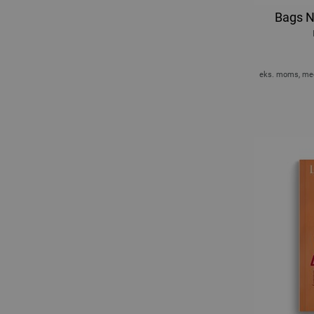
Bags N
eks. moms, med