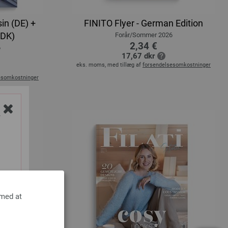
in (DE) +
FINITO Flyer - German Edition
(DK)
Forår/Sommer 2026
2,34 €
6
17,67 dkr
eks. moms, med tillæg af
forsendelsesomkostninger
esomkostninger
Y
 med at