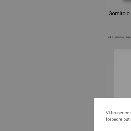
Gomitolo 
eks. moms, med
Vi bruger co
forbedre but