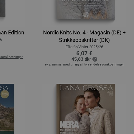
an Edition
Nordic Knits No. 4 - Magasin (DE) +
Strikkeopskrifter (DK)
26
Efterår/Vinter 2025/26
6,07 €
esomkostninger
45,83 dkr
eks. moms, med tillæg af
forsendelsesomkostninger