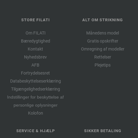
STORE FILATI
ALT OM STRIKNING
Om FILATI
Månedens model
Bæredygtighed
Gratis opskrifter
Kontakt
Omregning af modeller
Nyhedsbrev
Rettelser
AFB
Plejetips
Fortrydelsesret
Databeskyttelseserklæring
Tilgængelighedserklæring
Indstillinger for beskyttelse af
personlige oplysninger
Kolofon
SERVICE & HJÆLP
SIKKER BETALING