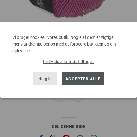
Lana Grossa
Vi bruger cookies i vores butik. Nogle af dem er vigtige,
COOL WOOL Big Uni/Melange
mens andre hjælper os med at forbedre butikken og din
100 % Ren, ny merinould
oplevelse.
Løbelængde: ca. 120 m / 50 g
Pinde-/nåletykkelse: 3,5 - 4
Individuelle indstillinger
30,25 dkr - 43,70 dkr
g
eks. moms, med tillæg af forsendelsesomkostninger, Basispris:
605,00 dkr - 874,00
dkr
/ kg
Nægte
ACCEPTER ALLE
prev
next
DEL DENNE SIDE