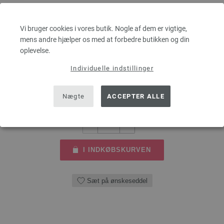
Rundpind Design Træ Multicolor Str. 3,0/40cm
Vi bruger cookies i vores butik. Nogle af dem er vigtige,
LANA GROSSA Rundpind Design Træ Multicolor Str. 3,0/40cm
mens andre hjælper os med at forbedre butikken og din
oplevelse.
tykkelse 3,0 mm; længde ca. 40 cm
Individuelle indstillinger
7,14 €
53,91 dkr
eks. moms, med tillæg af
forsendelsesomkostninger
Nægte
ACCEPTER ALLE
MÆNGDE
I INDKØBSKURVEN
Sæt på ønskeseddel