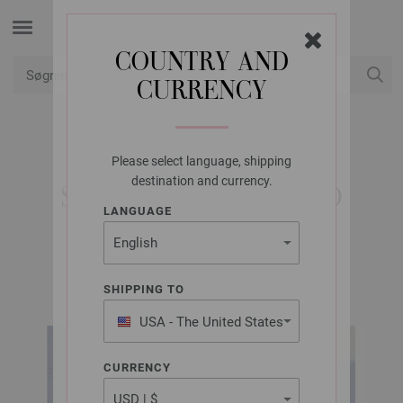
COUNTRY AND
CURRENCY
Min konto
Please select language, shipping
LANA GROSSA
destination and currency.
SLIPOVER ECOPUNO
LANGUAGE
FILATI No. 69 | Model 11
SHIPPING TO
USA - The United States
of America
CURRENCY