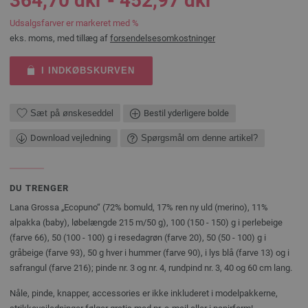
364,70 dkr - 452,97 dkr
Udsalgsfarver er markeret med %
eks. moms, med tillæg af
forsendelsesomkostninger
I INDKØBSKURVEN
Sæt på ønskeseddel
Bestil yderligere bolde
Download vejledning
Spørgsmål om denne artikel?
DU TRENGER
Lana Grossa „Ecopuno“ (72% bomuld, 17% ren ny uld (merino), 11%
alpakka (baby), løbelængde 215 m/50 g), 100 (150 - 150) g i perlebeige
(farve 66), 50 (100 - 100) g i resedagrøn (farve 20), 50 (50 - 100) g i
gråbeige (farve 93), 50 g hver i hummer (farve 90), i lys blå (farve 13) og i
safrangul (farve 216); pinde nr. 3 og nr. 4, rundpind nr. 3, 40 og 60 cm lang.
Nåle, pinde, knapper, accessories er ikke inkluderet i modelpakkerne,