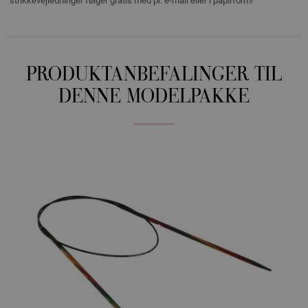
strikkevejledninger følger gratis med pr. e-mail eller i papirform!
PRODUKTANBEFALINGER TIL
DENNE MODELPAKKE