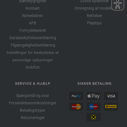
Bæredygtighed
Gratis opskrifter
Kontakt
Omregning af modeller
Nyhedsbrev
Rettelser
AFB
Plejetips
Fortrydelsesret
Databeskyttelseserklæring
Tilgængelighedserklæring
Indstillinger for beskyttelse af
personlige oplysninger
Kolofon
SERVICE & HJÆLP
SIKKER BETALING
Spørgsmål og svar
Forsendelsesomkostninger
Betalingstyper
Returneringer