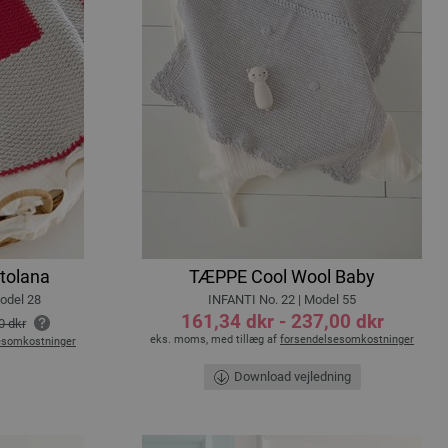
tolana
TÆPPE Cool Wool Baby
odel 28
INFANTI No. 22 | Model 55
161,34 dkr - 237,00 dkr
0 dkr
eks. moms, med tillæg af
forsendelsesomkostninger
esomkostninger
Download vejledning