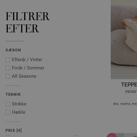
FILTRER
EFTER
SÆSON
Efterår / Vinter
Forår / Sommer
All Seasons
TEPPE
INFANT
TEKNIK
Strikke
eks. moms, med
Hækle
PRIS [€]