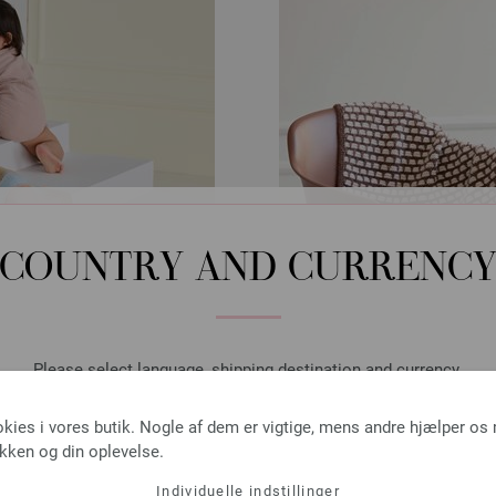
COUNTRY AND CURRENC
Please select language, shipping destination and currency.
LANGUAGE
okies i vores butik. Nogle af dem er vigtige, mens andre hjælper os
E Summer Softness
PLAID Ecopun
ikken og din oplevelse.
ANTI No. 22 | Model 67
INFANTI No. 21 | Mode
Individuelle indstillinger