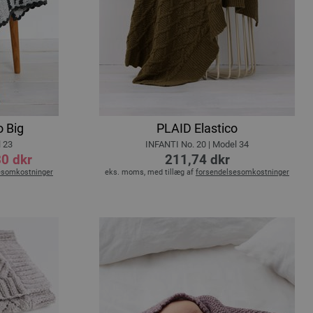
 Big
PLAID Elastico
l 23
INFANTI No. 20 | Model 34
30 dkr
211,74 dkr
esomkostninger
eks. moms, med tillæg af
forsendelsesomkostninger