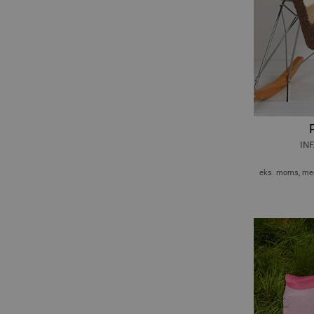
SUMMER SOFTNESS
INF
eks. moms, med