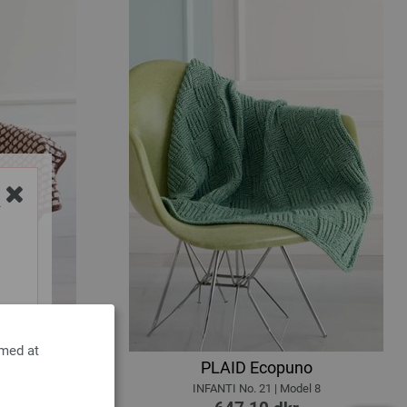
Y
 med at
o
PLAID Ecopuno
l 7
INFANTI No. 21 | Model 8