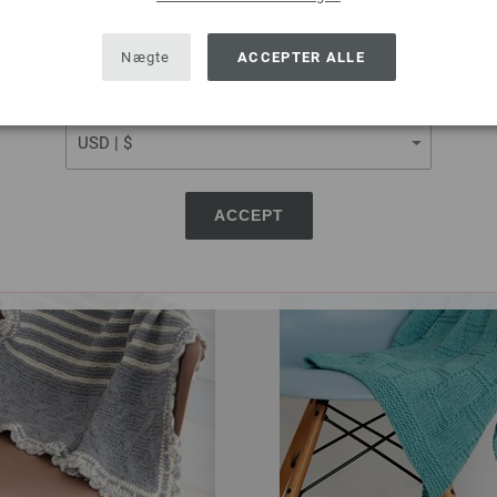
8 dkr
452,97 dkr
RRP:
567,27 dkr
SHIPPING TO
eks. moms, med tillæg af
forsendels
 tillæg af
forsendelsesomkostninger
USA - The United States of America
Nægte
ACCEPTER ALLE
Download vejledning
CURRENCY
ACCEPT