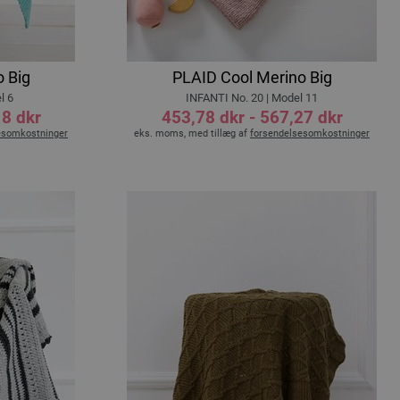
 Big
PLAID Cool Merino Big
l 6
INFANTI No. 20 | Model 11
18 dkr
453,78 dkr - 567,27 dkr
esomkostninger
eks. moms, med tillæg af
forsendelsesomkostninger