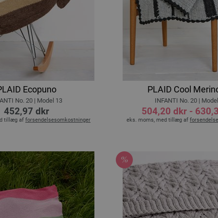
PLAID Ecopuno
PLAID Cool Merino
ANTI No. 20 | Model 13
INFANTI No. 20 | Mode
452,97 dkr
504,20 dkr - 630,
 tillæg af
forsendelsesomkostninger
eks. moms, med tillæg af
forsendels