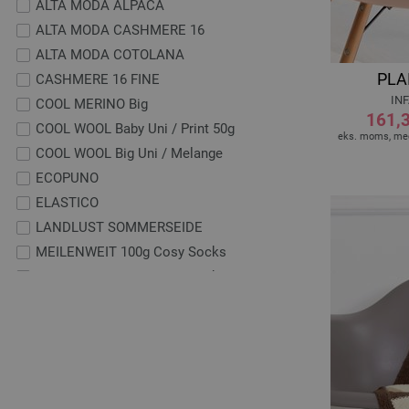
ALTA MODA ALPACA
ALTA MODA CASHMERE 16
ALTA MODA COTOLANA
PLA
CASHMERE 16 FINE
INF
COOL MERINO Big
161,3
COOL WOOL Baby Uni / Print 50g
eks. moms, med
COOL WOOL Big Uni / Melange
ECOPUNO
ELASTICO
LANDLUST SOMMERSEIDE
MEILENWEIT 100g Cosy Socks
MEILENWEIT 100g Cosy Socks
Multi Stripes
MEILENWEIT 100g Cosy Socks
Soft Stripes
SETASURI
SOFT COTTON
SUMMER CASHMERE