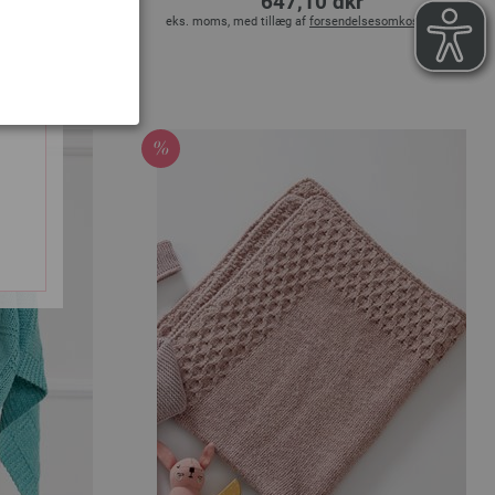
647,10 dkr
esomkostninger
eks. moms, med tillæg af
forsendelsesomkostninger