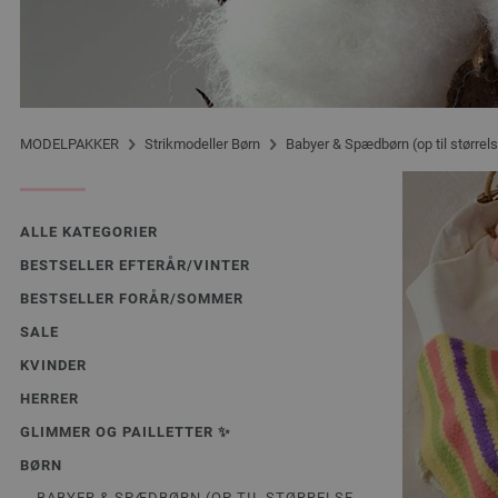
MODELPAKKER
Strikmodeller Børn
Babyer & Spædbørn (op til størrel
ALLE KATEGORIER
BESTSELLER EFTERÅR/VINTER
BESTSELLER FORÅR/SOMMER
SALE
KVINDER
HERRER
GLIMMER OG PAILLETTER ✨️
BØRN
BABYER & SPÆDBØRN (OP TIL STØRRELSE