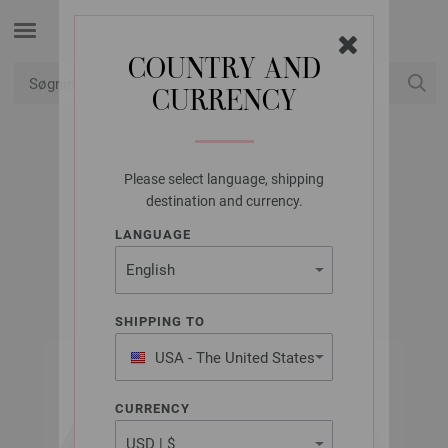
COUNTRY AND
CURRENCY
Min konto
Please select language, shipping
LANA GROSSA
destination and currency.
GOMITOLO GALA
LANGUAGE
SHIPPING TO
USA - The United States
of America
CURRENCY