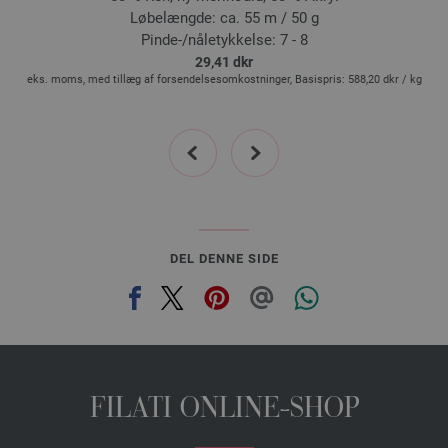
4033493413251
Løbelængde: ca. 55 m / 50 g
4042-natblå/
antracit/
burgund/
bordeaux/
mørk grå/
gråblå | EAN:
Pinde-/nåletykkelse: 7 - 8
4033493413268
29,41 dkr
4043-sortbrun/
mørk brun/
gråbrun/
burgund/
kamel/
vinrød | EAN:
g
eks. moms, med tillæg af forsendelsesomkostninger, Basispris:
588,20 dkr
/ kg
4033493413275
4044-mørk brun/
vinrød/
lys rød/
burgund/
chokoladebrun | EAN:
prev
next
4033493413282
4045-mørk rød/
grå rød/
turkis/
petrol/
gråblå/
beige/
gråbrun | EAN:
4033493413299
4046-orange/
nougat/
okker/
lys oliven/
mørk oliven/
grønbrun/
grå rød | EAN:
4033493413305
DEL DENNE SIDE
FILATI ONLINE-SHOP