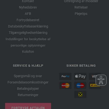
Kontakt
Omregning af modeller
Nyhedsbrev
Rettelser
AFB
Plejetips
Fortrydelsesret
Databeskyttelseserklæring
Tilgængelighedserklæring
Indstillinger for beskyttelse af
personlige oplysninger
Kolofon
SERVICE & HJÆLP
SIKKER BETALING
Spørgsmål og svar
Forsendelsesomkostninger
Betalingstyper
Returneringer
FORTRYDE AFTALEN