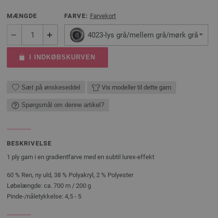
MÆNGDE
FARVE:
Farvekort
4023-lys grå/mellem grå/mørk grå
I INDKØBSKURVEN
Sæt på ønskeseddel
Vis modeller til dette garn
Spørgsmål om denne artikel?
BESKRIVELSE
1 ply garn i en gradientfarve med en subtil lurex-effekt
60 % Ren, ny uld, 38 % Polyakryl, 2 % Polyester
Løbelængde: ca. 700 m / 200 g
Pinde-/nåletykkelse: 4,5 - 5