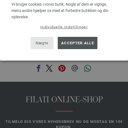
31,09 dkr
RRP:
43,70 dkr
Vi bruger cookies i vores butik. Nogle af dem er vigtige,
g
eks. moms, med tillæg af forsendelsesomkostninger, Basispris:
621,80 dkr
/ kg
e
mens andre hjælper os med at forbedre butikken og din
oplevelse.
prev
next
Individuelle indstillinger
Nægte
ACCEPTER ALLE
DEL DENNE SIDE
FILATI ONLINE-SHOP
TILMELD DIG VORES NYHEDSBREV NU OG MODTAG EN 10€
KUPON.