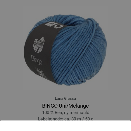
Lana Grossa
BINGO Uni/Melange
100 % Ren, ny merinould
Løbelængde: ca. 80 m / 50 g
Pinde-/nåletykkelse: 4,5 - 5,5