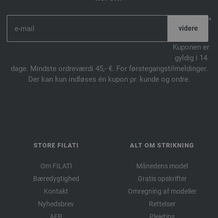
*
Kuponen er
gyldig i 14
dage. Mindste ordreværdi 45,- €. For førstegangstilmeldinger.
Der kan kun indløses én kupon pr. kunde og ordre.
STORE FILATI
ALT OM STRIKNING
Om FILATI
Månedens model
Bæredygtighed
Gratis opskrifter
Kontakt
Omregning af modeller
Nyhedsbrev
Rettelser
AFB
Plejetips