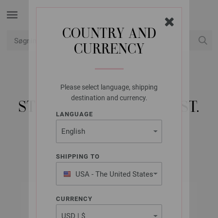
COUNTRY AND
CURRENCY
Min konto
Please select language, shipping
LANA GROSSA
destination and currency.
STRØMPEPINDE, BØG ST.
LANGUAGE
3,5/20CM
SHIPPING TO
USA - The United States
of America
CURRENCY