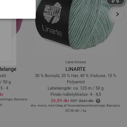
next
Lana Grossa
Melange
LINARTE
uld
30 % Bomuld, 20 % Hør, 40 % Viskose, 10 %
/ 50 g
Polyamid
5 - 4
Løbelængde: ca. 125 m / 50 g
kr
Pinde-/nåletykkelse: 4 - 4,5
tninger, Basispris:
ek
26,89 dkr
RRP:
33,61 dkr
kg
eks. moms, med tillæg af forsendelsesomkostninger, Basispris:
537,80 dkr
/ kg