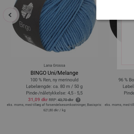
prev
Lana Grossa
BINGO Uni/Melange
100 % Ren, ny merinould
96 % Bo
Løbelængde: ca. 80 m / 50 g
Løbel
Pinde-/nåletykkelse: 4,5 - 5,5
Pinde
31,09 dkr
RRP:
43,70 dkr
is:
eks. moms, med tillæg af forsendelsesomkostninger, Basispris:
eks. moms, med til
621,80 dkr
/ kg