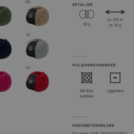
05
DETALJER
ca. 250 m
50 g
pr. 50 g
10
PLEJEHENVISNINGER
15
Må ikke
Liggetørre
tumbles
FARVEBETEGNELSER
01-creme | EAN: 4033493410021