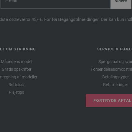
dste ordreværdi 45,- €. For førstegangstilmeldinger. Der kan kun in
LT OM STRIKNING
SERVICE & HJÆL
Månedens model
Spørgsmål og sva
Gratis opskrifter
Forsendelsesomkostni
regning af modeller
Betalingstyper
Rettelser
Returneringer
Plejetips
FORTRYDE AFTA