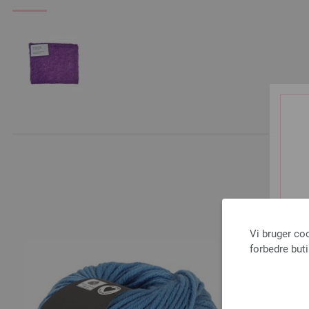
A
Vi bruger co
forbedre but