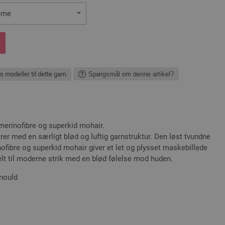
eme
s modeller til dette garn
Spørgsmål om denne artikel?
 merinofibre og superkid mohair.
rer med en særligt blød og luftig garnstruktur. Den løst tvundne
ofibre og superkid mohair giver et let og plysset maskebillede
elt til moderne strik med en blød følelse mod huden.
inould