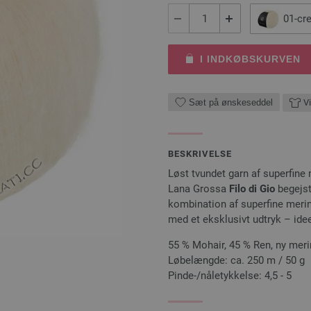
01-cr
I INDKØBSKURVEN
Sæt på ønskeseddel
Vi
BESKRIVELSE
Løst tvundet garn af superfine
Lana Grossa
Filo di Gio
begejst
kombination af superfine merin
med et eksklusivt udtryk – ide
55 % Mohair, 45 % Ren, ny mer
Løbelængde: ca. 250 m / 50 g
Pinde-/nåletykkelse: 4,5 - 5