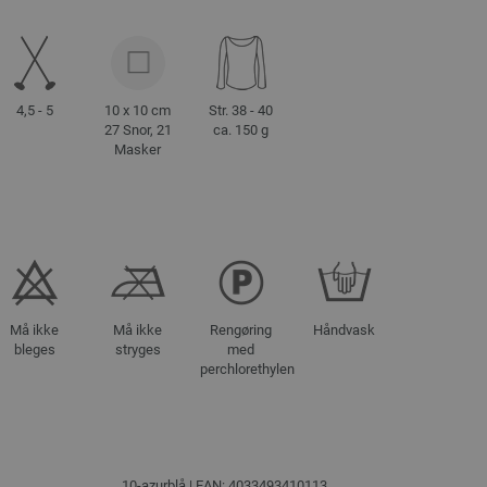
4,5 - 5
10 x 10 cm
Str. 38 - 40
27 Snor, 21
ca. 150 g
Masker
Må ikke
Må ikke
Rengøring
Håndvask
bleges
stryges
med
perchlorethylen
10-azurblå | EAN: 4033493410113