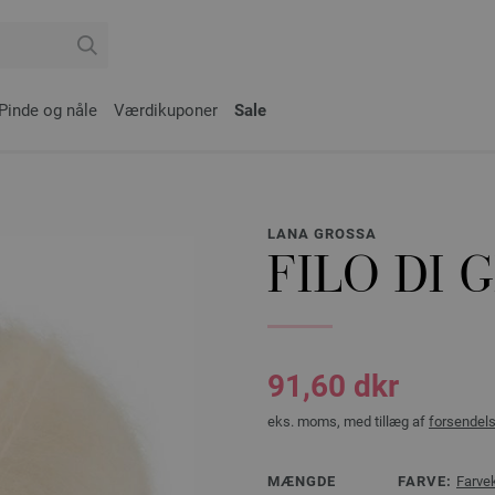
Pinde og nåle
Værdikuponer
Sale
LANA GROSSA
FILO DI 
91,60 dkr
eks. moms, med tillæg af
forsendel
MÆNGDE
FARVE:
Farve