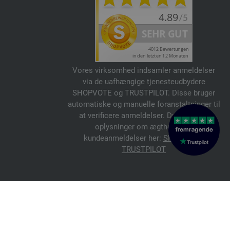
Vores virksomhed indsamler anmeldelser
via de uafhængige tjenesteudbydere
SHOPVOTE og TRUSTPILOT. Disse bruger
automatiske og manuelle foranstaltninger til
at verificere anmeldelser. Du kan finde
oplysninger om ægtheden af
kundeanmeldelser her:
SHOPVOTE
,
TRUSTPILOT