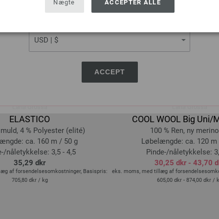
Nægte
ACCEPTER ALLE
CURRENCY
ACCEPT
Lana Grossa
Lana Grossa
ELASTICO
COOL WOOL Big Uni/
muld, 4 % Polyester (elité)
100 % Ren, ny merino
ængde: ca. 160 m / 50 g
Løbelængde: ca. 120 m 
-/nåletykkelse: 3,5 - 4,5
Pinde-/nåletykkelse: 3,
35,29 dkr
30,25 dkr - 43,70 d
læg af forsendelsesomkostninger, Basispris:
eks. moms, med tillæg af forsendelsesomkos
705,80 dkr
/ kg
605,00 dkr - 874,00 dkr
/ 