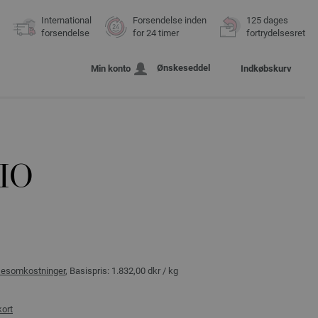
International
Forsendelse inden
125 dages
forsendelse
for 24 timer
fortrydelsesret
Ønskeseddel
Min konto
Indkøbskurv
GIO
sesomkostninger
, Basispris:
1.832,00 dkr
/ kg
kort