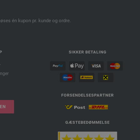
dløses én kupon pr. kunde og ordre.
P
SIKKER BETALING
r
nger
FORSENDELSESPARTNER
LEN
GÆSTEBEDØMMELSE