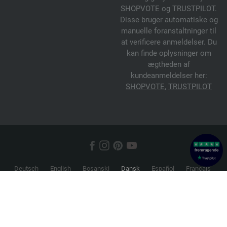
SHOPVOTE og TRUSTPILOT.
Disse bruger automatiske og
manuelle foranstaltninger til
at verificere anmeldelser. Du
kan finde oplysninger om
ægtheden af
kundeanmeldelser her:
SHOPVOTE
,
TRUSTPILOT
Deutsch
English
Bosanski
Dansk
Español
Français
Hrvatski
Italiano
Nederlands
Norsk
Русский
Srpski
Suomi
Svenska
© 2026 FILATI eCommerce GmbH