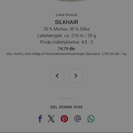
Lana Grossa
SILKHAIR
70 % Mohair, 30 % Silke
Løbelængde: ca. 210 m / 25 g
Pinde-/nåletykkelse: 4,5 - 5
74,79 dkr
g
eks. moms, med tillæg af forsendelsesomkostninger, Basispris:
2.991,60 dkr
/ kg
prev
next
DEL DENNE SIDE