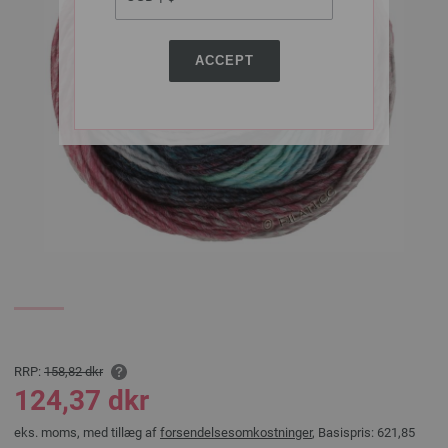
ACCEPT
RRP:
158,82 dkr
124,37 dkr
eks. moms, med tillæg af
forsendelsesomkostninger
, Basispris:
621,85