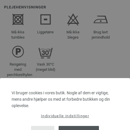
PLEJEHENVISNINGER
Må ikke
Liggetørre
Må ikke
Brug lavt
tumbles
bleges
jernindhold
Rengøring
Vask 30°C
med
(meget blid)
perchlorethylen
Vi bruger cookies i vores butik. Nogle af dem er vigtige,
FARVEBETEGNELSER
mens andre hjælper os med at forbedre butikken og din
oplevelse.
511 | EAN: 4033493391368
512 | EAN: 4033493391375
Individuelle indstillinger
513 | EAN: 4033493391382
514 | EAN: 4033493391399