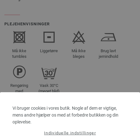
PLEJEHENVISNINGER
Må ikke
Liggetørre
Må ikke
Brug lavt
tumbles
bleges
jernindhold
Rengøring
Vask 30°C
med
(meget blid)
perchlorethylen
Vi bruger cookies i vores butik. Nogle af dem er vigtige,
mens andre hjælper os med at forbedre butikken og din
oplevelse.
FARVEBETEGNELSER
01-hvid | EAN: 4033493338288
Individuelle indstillinger
02-creme | EAN: 4033493338295