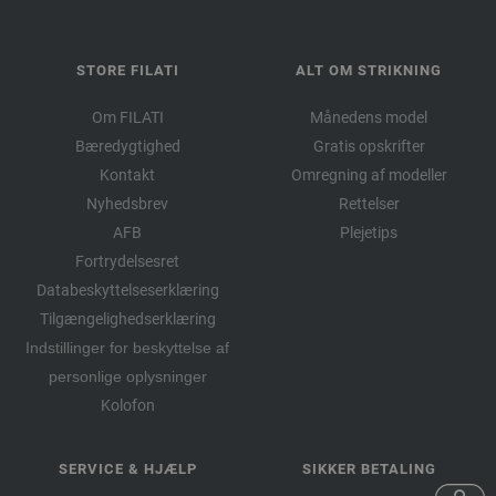
STORE FILATI
ALT OM STRIKNING
Om FILATI
Månedens model
Bæredygtighed
Gratis opskrifter
Kontakt
Omregning af modeller
Nyhedsbrev
Rettelser
AFB
Plejetips
Fortrydelsesret
Databeskyttelseserklæring
Tilgængelighedserklæring
Indstillinger for beskyttelse af
personlige oplysninger
Kolofon
SERVICE & HJÆLP
SIKKER BETALING