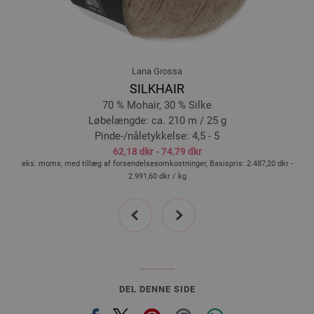
19-vanilje | EAN: 4033493356435
20-gul | EAN: 4033493356442
21-mandarin | EAN: 4033493356459
22-hindbær | EAN: 4033493356466
Lana Grossa
23-sartgrøn | EAN: 4033493356473
SILKHAIR
24-grøn | EAN: 4033493356480
70 % Mohair, 30 % Silke
25-lys beige | EAN: 4033493356497
Løbelængde: ca. 210 m / 25 g
Pinde-/nåletykkelse: 4,5 - 5
26-blå | EAN: 4033493356503
62,18 dkr - 74,79 dkr
g
eks. moms, med tillæg af forsendelsesomkostninger, Basispris:
2.487,20 dkr -
2.991,60 dkr
/ kg
prev
next
DEL DENNE SIDE