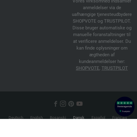
Vores virksomhed indsamler
anmeldelser via de
uafhængige tjenesteudbydere
SHOPVOTE og TRUSTPILOT.
Disse bruger automatiske og
manuelle foranstaltninger til
at verificere anmeldelser. Du
kan finde oplysninger om
ægtheden af
kundeanmeldelser her:
SHOPVOTE
,
TRUSTPILOT
Deutsch
English
Bosanski
Dansk
Español
Français
Hrvatski
Italiano
Nederlands
Norsk
Русский
Srpski
Suomi
Svenska