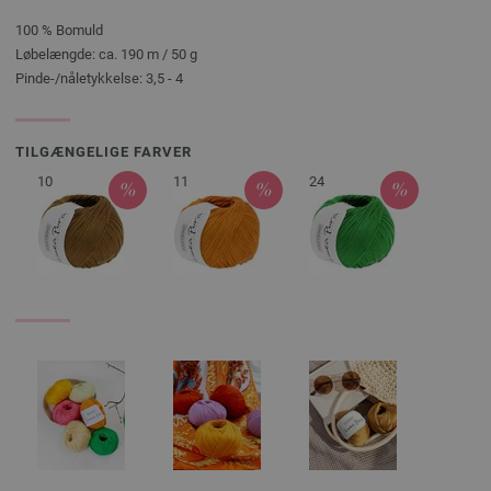
100 % Bomuld
Løbelængde: ca. 190 m / 50 g
Pinde-/nåletykkelse: 3,5 - 4
TILGÆNGELIGE FARVER
10
11
24