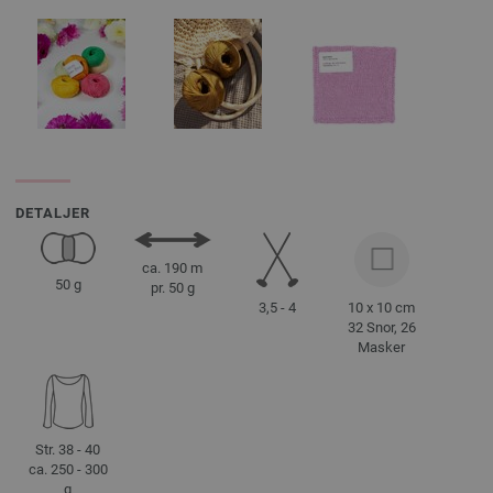
DETALJER
ca. 190 m
50 g
pr. 50 g
3,5 - 4
10 x 10 cm
32 Snor, 26
Masker
Str. 38 - 40
ca. 250 - 300
g