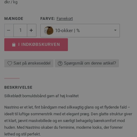
dkr
/ kg
MÆNGDE
FARVE:
Farvekort
10-okker | %
I INDKØBSKURVEN
Sæt på ønskeseddel
Spørgsmål om denne artikel?
BESKRIVELSE
Silkeblødt bomuldsbånd garn af høj kvalitet
Nastrino er et let, fint båndgarn med silkeagtig glans og et flydende fald –
ideelt til luftige sommerstrik med et elegant præg. Den glatte struktur giver
et klart, jævnt maskebillede og en særligt behagelig bærekomfort mod
huden. Med Nastrino skaber du feminine, moderne looks, der forener
lethed og stil perfekt.