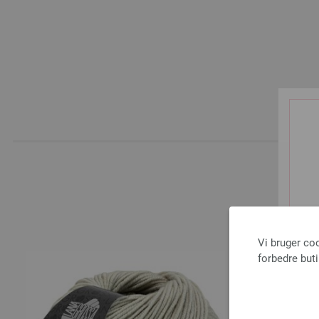
A
Vi bruger co
forbedre but