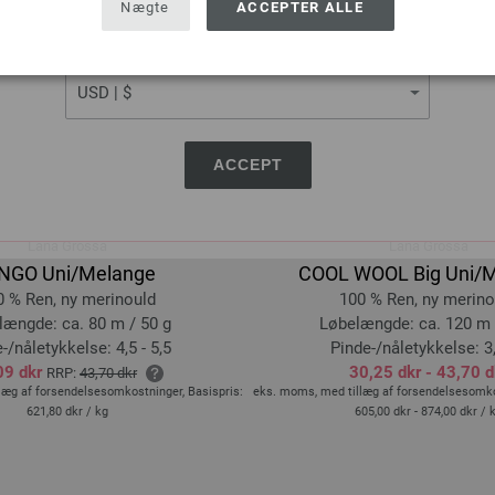
Nægte
ACCEPTER ALLE
CURRENCY
ACCEPT
Lana Grossa
Lana Grossa
NGO Uni/Melange
COOL WOOL Big Uni/
0 % Ren, ny merinould
100 % Ren, ny merino
længde: ca. 80 m / 50 g
Løbelængde: ca. 120 m 
-/nåletykkelse: 4,5 - 5,5
Pinde-/nåletykkelse: 3,
09 dkr
30,25 dkr - 43,70 d
RRP:
43,70 dkr
læg af forsendelsesomkostninger, Basispris:
eks. moms, med tillæg af forsendelsesomkos
621,80 dkr
/ kg
605,00 dkr - 874,00 dkr
/ 