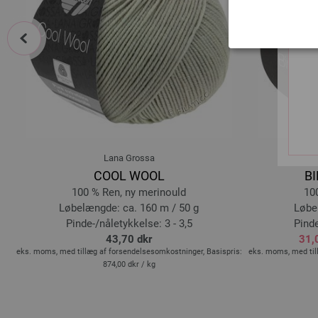
prev
Lana Grossa
COOL WOOL
BI
100 % Ren, ny merinould
10
Løbelængde: ca. 160 m / 50 g
Løbe
Pinde-/nåletykkelse: 3 - 3,5
Pinde
43,70 dkr
31,
is:
eks. moms, med tillæg af forsendelsesomkostninger, Basispris:
eks. moms, med til
874,00 dkr
/ kg