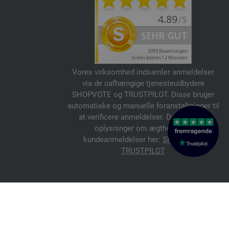
Vores virksomhed indsamler anmeldelser
via de uafhængige tjenesteudbydere
SHOPVOTE og TRUSTPILOT. Disse bruger
automatiske og manuelle foranstaltninger til
at verificere anmeldelser. Du kan finde
oplysninger om ægtheden af
kundeanmeldelser her:
SHOPVOTE
,
TRUSTPILOT