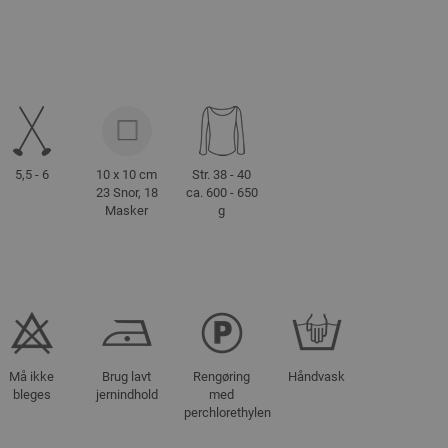
5,5 - 6
10 x 10 cm
Str. 38 - 40
23 Snor, 18
ca. 600 - 650
Masker
g
Må ikke
Brug lavt
Rengøring
Håndvask
bleges
jernindhold
med
perchlorethylen