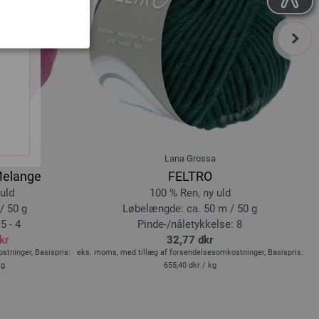
next
Lana Grossa
Melange
FELTRO
uld
100 % Ren, ny uld
/ 50 g
Løbelængde: ca. 50 m / 50 g
5 - 4
Pinde-/nåletykkelse: 8
kr
32,77 dkr
tninger, Basispris:
eks. moms, med tillæg af forsendelsesomkostninger, Basispris:
ek
kg
655,40 dkr
/ kg