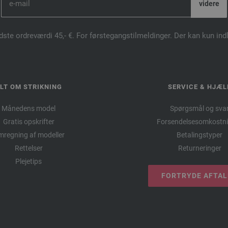
dste ordreværdi 45,- €. For førstegangstilmeldinger. Der kan kun in
LT OM STRIKNING
SERVICE & HJÆL
Månedens model
Spørgsmål og sva
Gratis opskrifter
Forsendelsesomkostni
regning af modeller
Betalingstyper
Rettelser
Returneringer
Plejetips
FORTRYDE AFTA