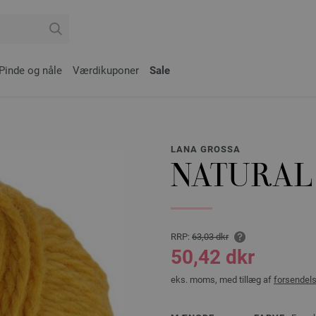
Pinde og nåle
Værdikuponer
Sale
LANA GROSSA
NATURAL
RRP:
63,03 dkr
50,42 dkr
eks. moms, med tillæg af
forsendel