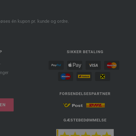
dløses én kupon pr. kunde og ordre.
P
SIKKER BETALING
r
nger
FORSENDELSESPARTNER
LEN
GÆSTEBEDØMMELSE