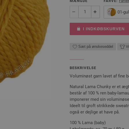
MÆNGDE
FARVE:
Farve
01-gul
I INDKØBSKURVEN
Sæt på ønskeseddel
Vi
BESKRIVELSE
Voluminøst garn lavet af fine 
Natural Lama Chunky er et ægte
består af 100 % ren baby-lamaul
imponerer med sin voluminøse s
Ideelt til groft strikkede sweat
også er dejlige at have på.
100 % Lama (baby)