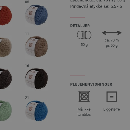
Løbelængde: ca. 70 m / 50 g
05
Pinde-/nåletykkelse: 5,5 - 6
DETALJER
11
ca. 70 m
50 g
pr. 50 g
16
PLEJEHENVISNINGER
21
Må ikke
Liggetørre
tumbles