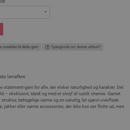
kort
s modeller til dette garn
Spørgsmål om denne artikel?
baby lamafibre
 statement-garn for alle, der elsker naturlighed og karakter. Det
d – eksklusivt, blødt og med et strejf af rustik charme. Garnet
truktur, behagelige varme og en naturlig, let ujævn overflade.
re, jakker eller varme accessories, der ikke kun ser flotte ud, men