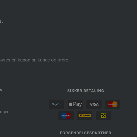
N.
dløses én kupon pr. kunde og ordre.
P
SIKKER BETALING
r
nger
FORSENDELSESPARTNER