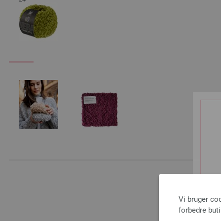
A
Vi bruger co
forbedre but