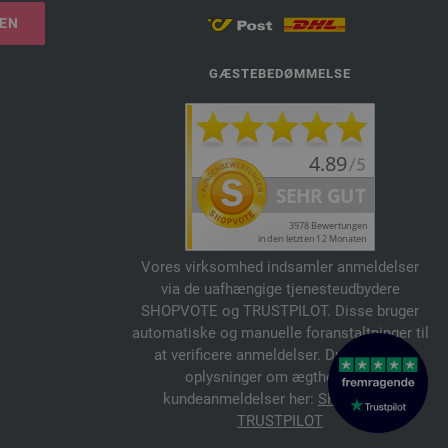
LEN
GÆSTEBEDØMMELSE
Vores virksomhed indsamler anmeldelser
via de uafhængige tjenesteudbydere
SHOPVOTE og TRUSTPILOT. Disse bruger
automatiske og manuelle foranstaltninger til
at verificere anmeldelser. Du kan finde
oplysninger om ægtheden af
kundeanmeldelser her:
SHOPVOTE
,
TRUSTPILOT