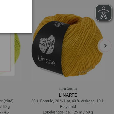
next
Lana Grossa
LINARTE
 (elité)
30 % Bomuld, 20 % Hør, 40 % Viskose, 10 %
/ 50 g
Polyamid
 - 4,5
Løbelængde: ca. 125 m / 50 g