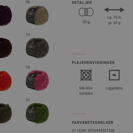
06
DETALJER
ca. 75 m
50 g
pr. 50 g
13
PLEJEHENVISNINGER
18
Må ikke
Liggetørre
tumbles
23
FARVEBETEGNELSER
01 | EAN: 4033493391528