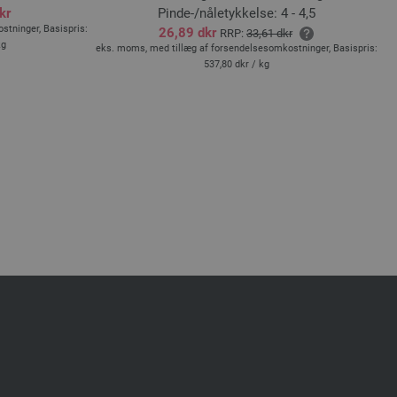
kr
Pinde-/nåletykkelse: 4 - 4,5
tninger, Basispris:
ek
26,89 dkr
RRP:
33,61 dkr
kg
eks. moms, med tillæg af forsendelsesomkostninger, Basispris:
537,80 dkr
/ kg