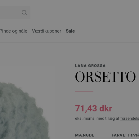
Pinde og nåle
Værdikuponer
Sale
LANA GROSSA
ORSETTO
71,43 dkr
eks. moms, med tillæg af
forsendel
MÆNGDE
FARVE:
Farve