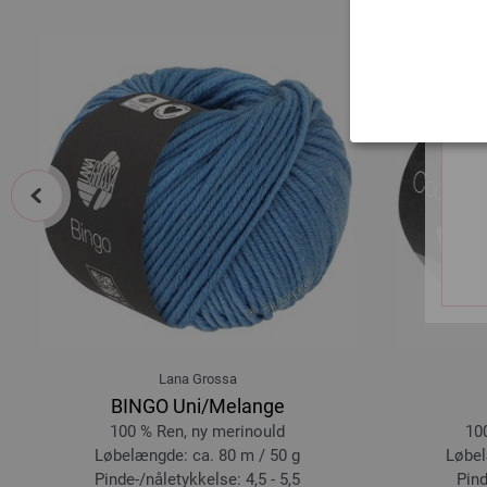
prev
Lana Grossa
BINGO Uni/Melange
100 % Ren, ny merinould
10
Løbelængde: ca. 80 m / 50 g
Løbel
Pinde-/nåletykkelse: 4,5 - 5,5
Pind