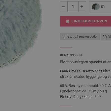
01
I INDKØBSKURVEN
Sæt på ønskeseddel
Vi
BESKRIVELSE
Blødt bouclégarn spundet af en
Lana Grossa Orsetto
er et ultr
struktur skaber hyggelige og v
60 % Ren, ny merinould, 40 % 
Løbelængde: ca. 75 m / 50 g
Pinde-/nåletykkelse: 6 - 7