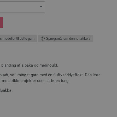
s modeller til dette garn
Spørgsmål om denne artikel?
 blanding af alpaka og merinould.
ablødt, voluminøst garn med en fluffy teddyeffekt. Den lette
arme strikkeprojekter uden at føles tung.
Alpakka