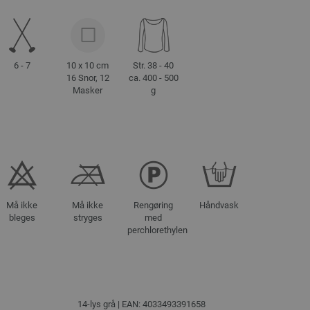
6 - 7
10 x 10 cm
Str. 38 - 40
16 Snor, 12
ca. 400 - 500
Masker
g
Må ikke
Må ikke
Rengøring
Håndvask
bleges
stryges
med
perchlorethylen
14-lys grå | EAN: 4033493391658