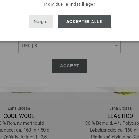
Individuelle indstillinger
SHIPPING TO
USA - The United States of America
Nægte
ACCEPTER ALLE
CURRENCY
ACCEPT
Lana Grossa
Lana Grossa
COOL WOOL
ELASTICO
0 % Ren, ny merinould
96 % Bomuld, 4 % Polyester
ængde: ca. 160 m / 50 g
Løbelængde: ca. 160 m 
e-/nåletykkelse: 3 - 3,5
Pinde-/nåletykkelse: 3,5