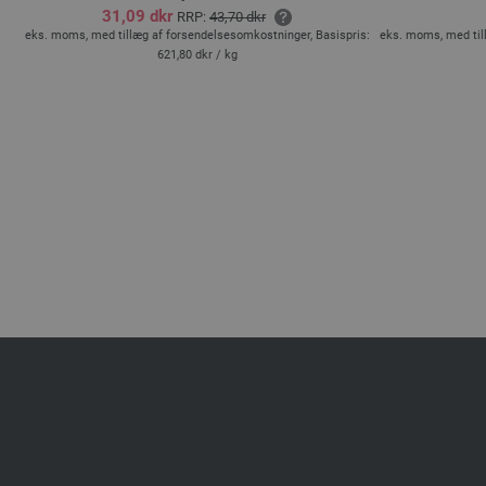
31,09 dkr
RRP:
43,70 dkr
is:
eks. moms, med tillæg af forsendelsesomkostninger, Basispris:
eks. moms, med til
621,80 dkr
/ kg