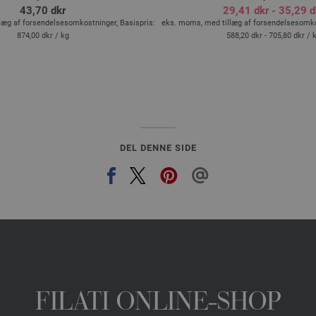
43,70 dkr
29,41 dkr - 35,29 d
læg af forsendelsesomkostninger, Basispris:
eks. moms, med tillæg af forsendelsesomkos
874,00 dkr
/ kg
588,20 dkr - 705,80 dkr
/ 
DEL DENNE SIDE
FILATI ONLINE-SHOP