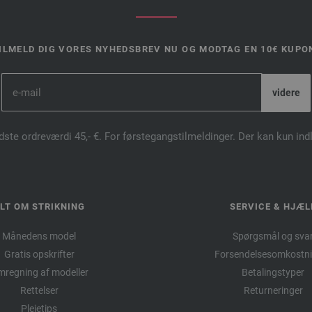
ILMELD DIG VORES NYHEDSBREV NU OG MODTAG EN 10€ KUPO
dste ordreværdi 45,- €. For førstegangstilmeldinger. Der kan kun in
LT OM STRIKNING
SERVICE & HJÆL
Månedens model
Spørgsmål og sva
Gratis opskrifter
Forsendelsesomkostni
regning af modeller
Betalingstyper
Rettelser
Returneringer
Plejetips