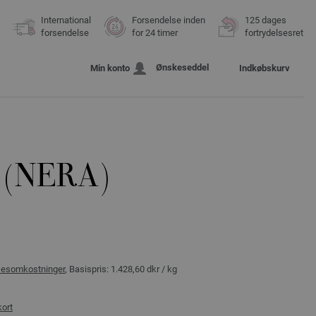
International
Forsendelse inden
125 dages
forsendelse
for 24 timer
fortrydelsesret
Ønskeseddel
Min konto
Indkøbskurv
 (NERA)
sesomkostninger
, Basispris:
1.428,60 dkr
/ kg
kort